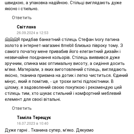
швидкою, а упаковка надійною. Стільці виглядають дуже
якісно і стильно.
Ответить
Світлана
26.09.2024 в 12:53
🤗🤗🤗Я придбав банкетний стілець Стефан ivory патина
золото в інтернет-магазині 8mebli близько півроку тому. З
самого початку мене привабив його елегантний дизайн і
незвичайне поєднання кольорів. Стілець виявився дуже
зручним, спинка має оптимальну висоту, а сидіння досить
м'яке. Матеріали, з яких виготовлений стілець, виглядають
якісно, тканина приємна на дотик і легко чиститься. Єдиний
мінус, який я помітив, - це трохи хиткі підлокітники. В
цілому, я задоволений своєю покупкою і рекомендую цей
стілець тим, хто шукає стильний і комфортний меблевий
елемент для своєї вітальні.
Ответить
Таміла Терещук
16.07.2023 в 10:40
Дуже гарні . Тканина супер, м'яко. Дякуємо