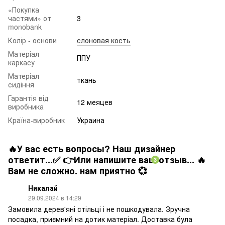
«Покупка
частями» от
3
monobank
Колір - основи
слоновая кость
Матеріал
ППУ
каркасу
Матеріал
ткань
сидіння
Гарантія від
12 меяцев
виробника
Країна-виробник
Украина
🔥У вас есть вопросы? Наш дизайнер
ответит...✅ 👉Или напишите ваш отзыв... 🔥
3
Вам не сложно. нам приятно 💞
Никалай
29.09.2024 в 14:29
Замовила дерев'яні стільці і не пошкодувала. Зручна
посадка, приємний на дотик матеріал. Доставка була