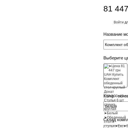
81 447
Войти
дл
%
Название м
Выберите ц
Колір - осно
Склад комп