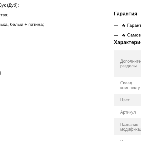
ук (Дуб);
Гарантия
тва;
ьха, белый + патина;
🔥 Гаран
🔥 Самов
Характери
Дополнит
разделы
Склад
комплекту
Цвет
Артикул
Название
модифика