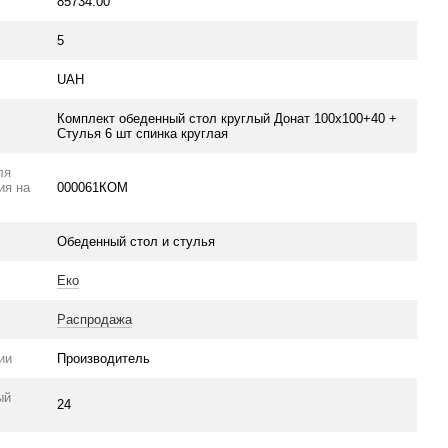
85734.00
5
UAH
Комплект обеденный стол круглый Донат 100х100+40 +
Стулья 6 шт спинка круглая
ля
ия на
000061КОМ
Обеденный стол и стулья
Еко
Распродажа
ии
Производитель
ый
24