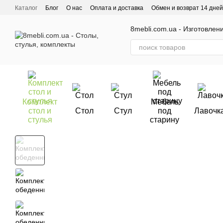
Перейти к основному контенту
Каталог
Блог
О нас
Оплата и доставка
Обмен и возврат 14 дней
Отзывы о магазине
8mebli.com.ua - Изготовлен
Комплект
Мебель
стол и
Стол
Стул
под
Лавочк
стулья
старину