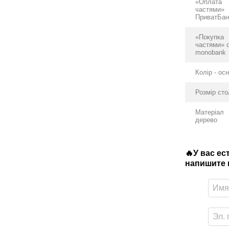
«Оплата
частями»
ПриватБан
«Покупка
частями» 
monobank
Колір - ос
Розмір ст
Матеріал
дерево
🔥У вас е
напишите в