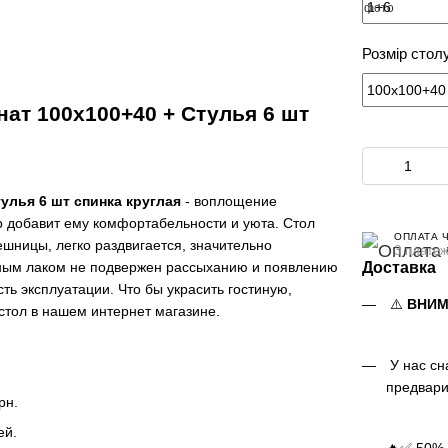
Розмір стол
ат 100х100+40 + Стулья 6 шт
улья 6 шт спинка круглая
- воплощение
р добавит ему комфортабельности и уюта. Стол
ОПЛАТА 
шницы, легко раздвигается, значительно
3 платеж
нным лаком не подвержен рассыханию и появлению
Доставка
ь эксплуатации. Что бы украсить гостиную,
⚠️
ВНИМ
 стол в нашем интернет магазине.
У нас сн
предвари
рн.
ней.
🔥✅ 50% 