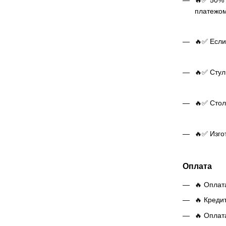
.
платежом
🔥✅ Если
🔥✅ Стуль
🔥✅ Стол 
🔥✅ Изго
Оплата
🔥 Оплат
🔥 Креди
🔥 Оплат