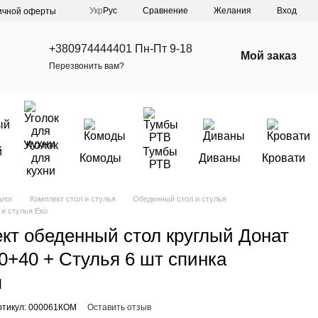
Сравнение
Укр
Рус
Желания
Вход
ичной оферты
+380974444401 Пн-Пт 9-18
Мой заказ
Перезвонить вам?
Уголок
й
Тумбы
для
Комоды
Диваны
Кровати
РТВ
кухни
алог
Комплект стол и стулья
Обеденный стол и стулья
и стулья Еко
кт обеденный стол круглый Донат
0+40 + Стулья 6 шт спинка
я
ртикул: 000061КОМ
Оставить отзыв