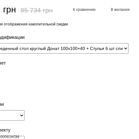
 грн
85 734 грн
К сравнению
В желания
я отображения накопительной скидки
одификации
вет
ви
лекту