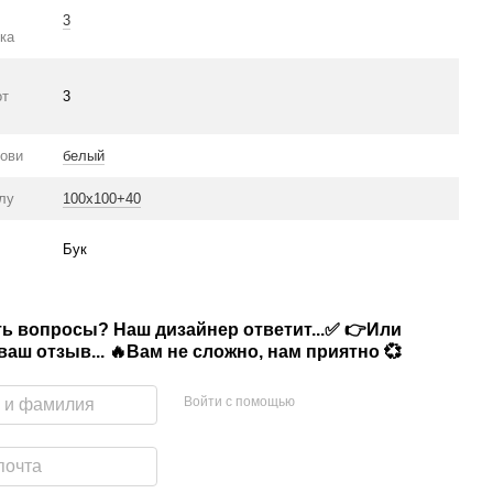
3
ка
от
3
нови
белый
олу
100х100+40
Бук
сть вопросы? Наш дизайнер ответит...✅ 👉Или
аш отзыв... 🔥Вам не сложно, нам приятно 💞
Войти с помощью