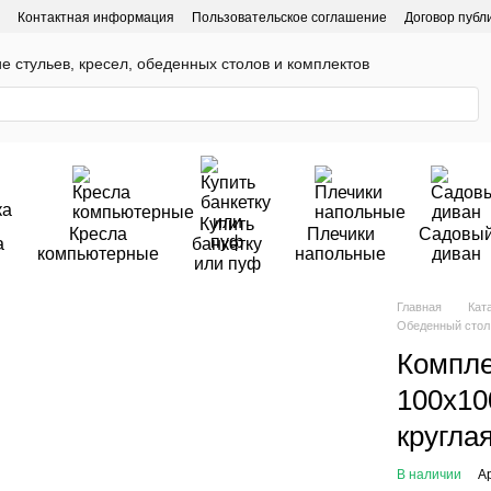
Контактная информация
Пользовательское соглашение
Договор публ
ие стульев, кресел, обеденных столов и комплектов
Купить
Кресла
Плечики
Садовы
а
банкетку
компьютерные
напольные
диван
или пуф
Главная
Кат
Обеденный стол 
Компле
100х10
кругла
В наличии
А