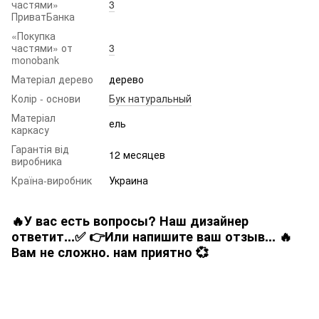
частями»
3
ПриватБанка
«Покупка
частями» от
3
monobank
Матеріал дерево
дерево
Колір - основи
Бук натуральный
Матеріал
ель
каркасу
Гарантія від
12 месяцев
виробника
Країна-виробник
Украина
🔥У вас есть вопросы? Наш дизайнер
ответит...✅ 👉Или напишите ваш отзыв... 🔥
Вам не сложно. нам приятно 💞