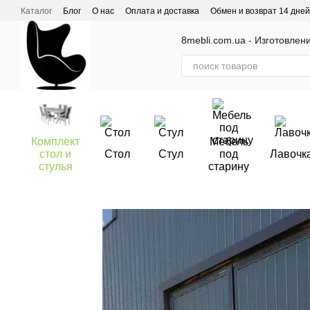
Перейти к основному контенту
Каталог
Блог
О нас
Оплата и доставка
Обмен и возврат 14 дней
Отзывы о магазине
8mebli.com.ua - Изготовлен
Комплект
Мебель
стол и
Стол
Стул
под
Лавочк
стулья
старину