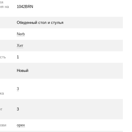
ля
ия на
1042BRN
Обеденный стол и стулья
Nerb
Хит
сть
1
Новый
3
ка
от
3
нови
орех