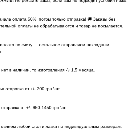
АНИЕ!
Не делайте заказ, если вам не подходят условия ниже:
ачала оплата 50%, потом только отправка! 🚚 Заказы без
тельной оплаты не обрабатываются и товар не посылается.
оплата по счету — остальное отправляєм накладным
.
 нет в наличии, то изготовления -\+1,5 месяца.
я отправка от +/- 200 грн.\шт.
отправка от +/- 950-1450 грн.\шт.
товляем любой стол и лавки по индивидуальным размерам.