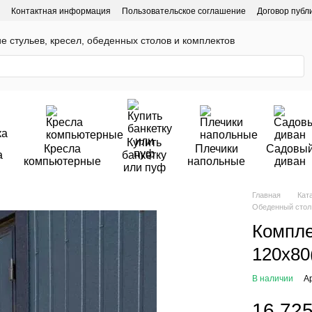
Контактная информация
Пользовательское соглашение
Договор публ
ие стульев, кресел, обеденных столов и комплектов
Купить
Кресла
Плечики
Садовы
а
банкетку
компьютерные
напольные
диван
или пуф
Главная
Кат
Обеденный стол 
Компле
120х80
В наличии
А
16 725