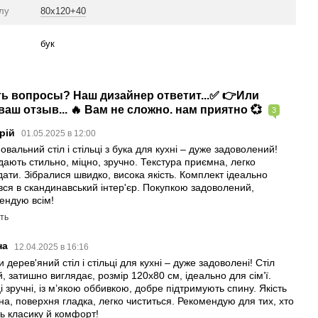
олу
80х120+40
бук
сть вопросы? Наш дизайнер ответит...✅ 👉Или
аш отзыв... 🔥 Вам не сложно. нам приятно 💞
3
орій
01.05.2025 в 12:00
овальний стіл і стільці з бука для кухні – дуже задоволений!
дають стильно, міцно, зручно. Текстура приємна, легко
дати. Зібралися швидко, висока якість. Комплект ідеально
вся в скандинавський інтер'єр. Покупкою задоволений,
ендую всім!
ть
на
12.04.2025 в 16:16
 дерев'яний стіл і стільці для кухні – дуже задоволені! Стіл
, затишно виглядає, розмір 120х80 см, ідеально для сім’ї.
і зручні, із м’якою оббивкою, добре підтримують спину. Якість
нна, поверхня гладка, легко чиститься. Рекомендую для тих, хто
ь класику й комфорт!