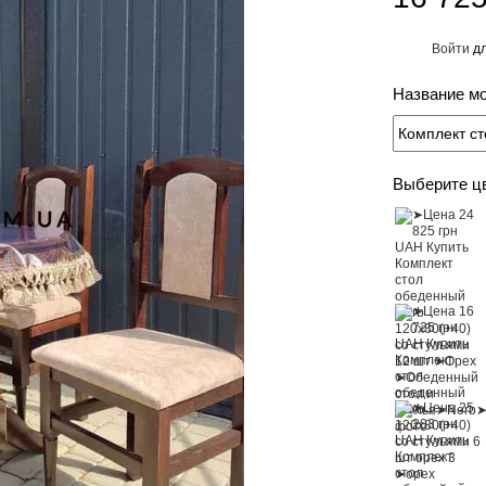
Войти
дл
%
Название м
Выберите ц