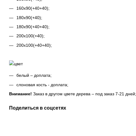
160х90(+40+40);
180х90(+40);
180х90(+40+40);
200х100(+40);
200х100(+40+40);
белый – доплата;
слоновая кость - доплата;
Внимание!
Заказ в другом цвете дерева – под заказ 7-21 дней
Поделиться в соцсетях