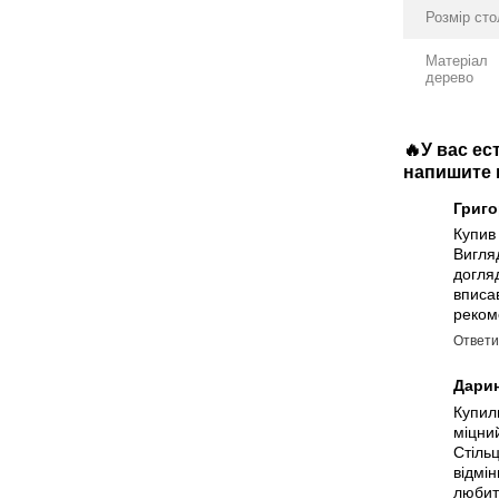
Розмір ст
Матеріал
дерево
🔥У вас е
напишите в
Григ
Купив 
Вигля
догля
вписа
реком
Ответи
Дари
Купили
міцний
Стільц
відмі
любит