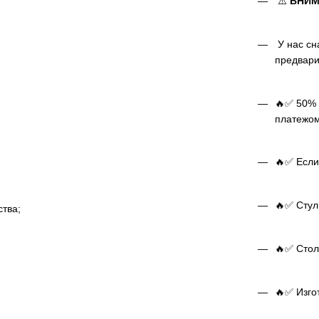
⚠️
ВНИМ
У нас сн
предвари
🔥✅ 50% 
платежом
🔥✅ Если
🔥✅ Стуль
тва;
🔥✅ Стол 
🔥✅ Изго