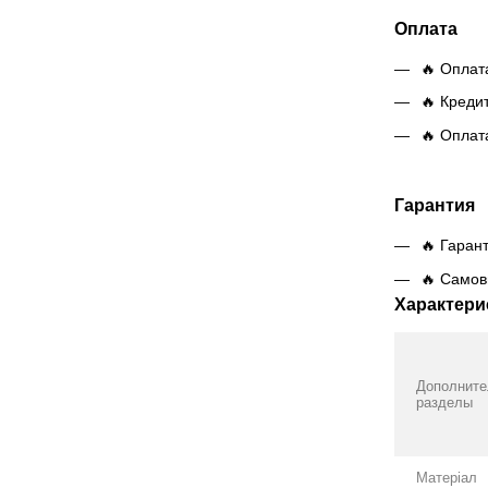
Оплата
🔥 Оплат
🔥 Креди
🔥 Оплат
Гарантия
🔥 Гаран
🔥 Самов
Характери
;
Дополнит
разделы
Матеріал