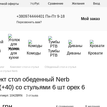
Сравнение
Укр
Рус
Желания
Вход
ичной оферты
+380974444401 Пн-Пт 9-18
Мой заказ
Перезвонить вам?
Уголок
й
Тумбы
для
Комоды
Диваны
Кровати
РТВ
кухни
алог
Комплект стол и стулья
Обеденный стол и стулья
и стулья Nerb
кт стол обеденный Nerb
(+40) со стульями 6 шт орех 6
ртикул: 1042BRN
3 отзыва
 грн
К сравнению
В желания