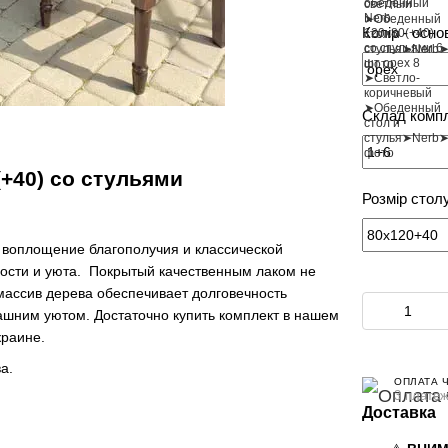
Колір - осно
Склад комп
(+40) со стульями
Розмір стол
-
воплощение благополучия и классической
ности и уюта. Покрытый качественным лаком не
ассив дерева обеспечивает долговечность
машним уютом. Достаточно купить комплект в нашем
краине.
а.
ОПЛАТА 
3 платеж
Доставка