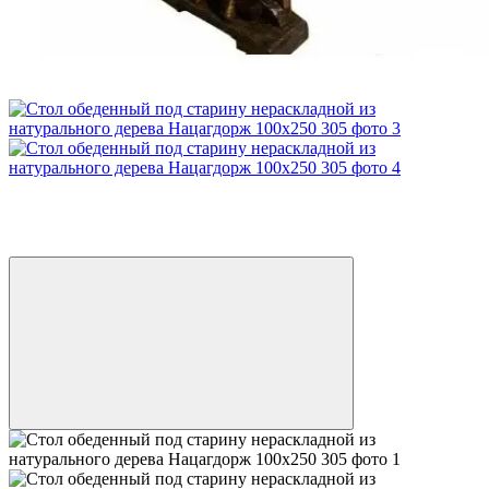
−3%
Видео
3
3