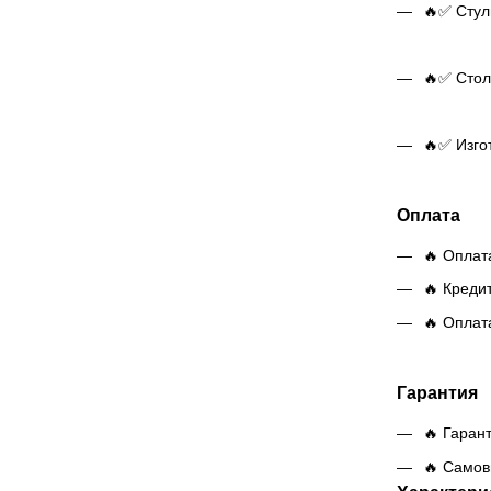
🔥✅ Стуль
🔥✅ Стол 
🔥✅ Изго
Оплата
🔥 Оплат
🔥 Креди
🔥 Оплат
Гарантия
🔥 Гаран
🔥 Самов