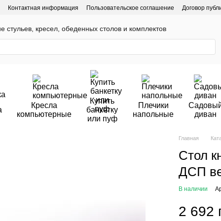
Контактная информация
Пользовательское соглашение
Договор публ
ие стульев, кресел, обеденных столов и комплектов
Купить
Кресла
Плечики
Садовы
а
банкетку
компьютерные
напольные
диван
или пуф
Главная
Кат
Стол к
ДСП ве
В наличии
А
2 692 