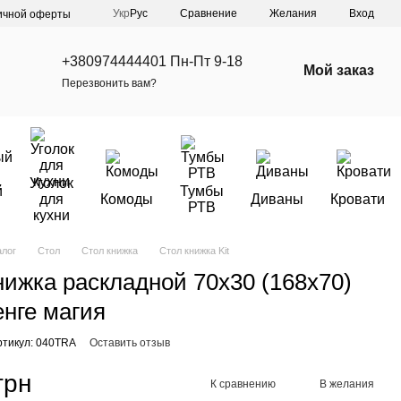
Сравнение
Укр
Рус
Желания
Вход
ичной оферты
+380974444401 Пн-Пт 9-18
Мой заказ
Перезвонить вам?
Уголок
й
Тумбы
для
Комоды
Диваны
Кровати
РТВ
кухни
алог
Стол
Стол книжка
Стол книжка Kit
нижка раскладной 70х30 (168х70)
нге магия
ртикул: 040TRA
Оставить отзыв
грн
К сравнению
В желания