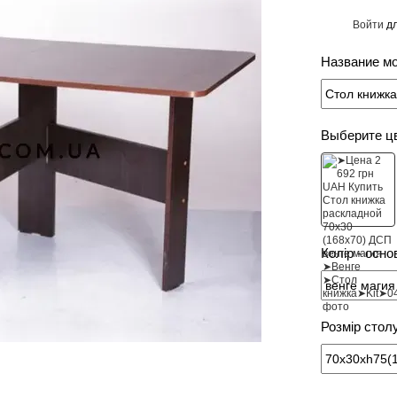
Войти
дл
%
Название м
Выберите ц
Колір - осно
Розмір стол