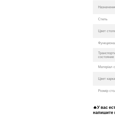
Назначени
Стиль
Цвет стол
Функциона
Транспорт
состояние
Матеріал с
Цвет карк
Розмір ст
🔥У вас е
напишите в