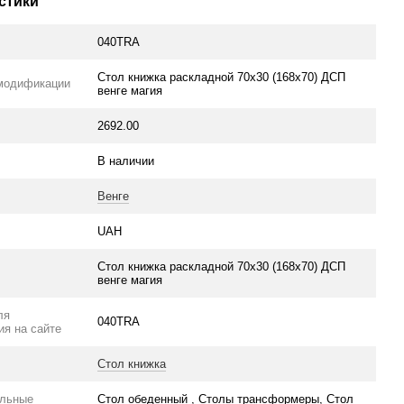
стики
040TRA
Стол книжка раскладной 70х30 (168х70) ДСП
модификации
венге магия
2692.00
В наличии
Венге
UAH
Стол книжка раскладной 70х30 (168х70) ДСП
венге магия
ля
040TRA
ия на сайте
Стол книжка
ельные
Стол обеденный , Столы трансформеры, Стол