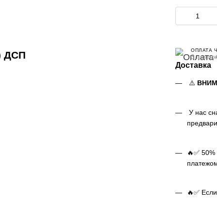
ОПЛАТА 
) ДСП
3 платеж
Доставка
⚠️
ВНИМ
У нас сн
предвари
🔥✅ 50% 
платежом
🔥✅ Если