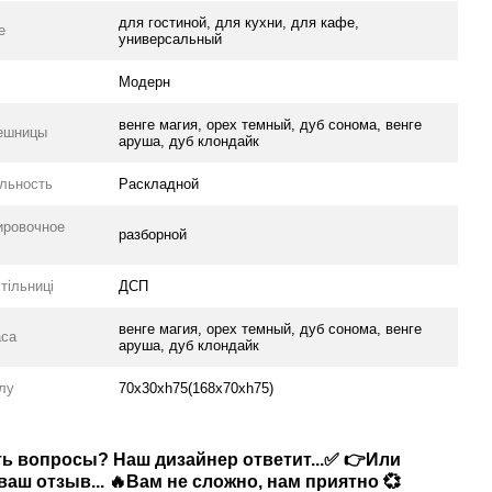
для гостиной, для кухни, для кафе,
е
универсальный
Модерн
венге магия, орех темный, дуб сонома, венге
ешницы
аруша, дуб клондайк
льность
Раскладной
ировочное
разборной
тільниці
ДСП
венге магия, орех темный, дуб сонома, венге
аса
аруша, дуб клондайк
олу
70х30хh75(168х70хh75)
сть вопросы? Наш дизайнер ответит...✅ 👉Или
аш отзыв... 🔥Вам не сложно, нам приятно 💞