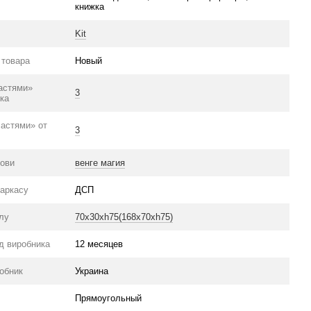
книжка
Kit
 товара
Новый
астями»
3
ка
частями» от
3
нови
венге магия
каркасу
ДСП
олу
70х30хh75(168х70хh75)
ід виробника
12 месяцев
робник
Украина
Прямоугольный