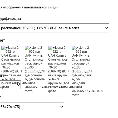
я отображения накопительной скидки
одификации
вет
ви
у