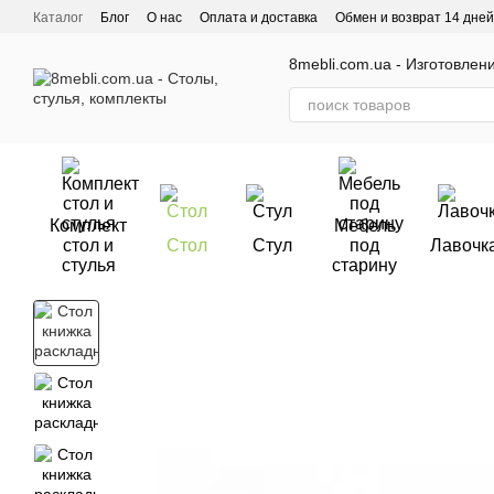
Перейти к основному контенту
Каталог
Блог
О нас
Оплата и доставка
Обмен и возврат 14 дней
Отзывы о магазине
8mebli.com.ua - Изготовлен
Комплект
Мебель
стол и
Стол
Стул
под
Лавочк
стулья
старину