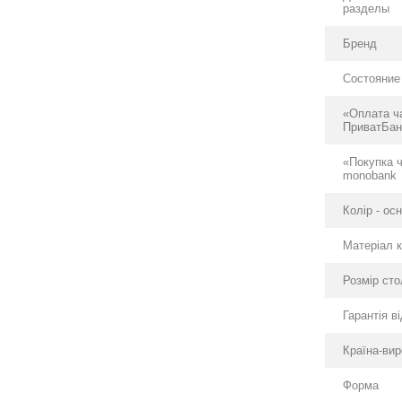
разделы
Бренд
Состояние
«Оплата ч
ПриватБан
«Покупка 
monobank
Колір - ос
Матеріал 
Розмір ст
Гарантія в
Країна-ви
Форма