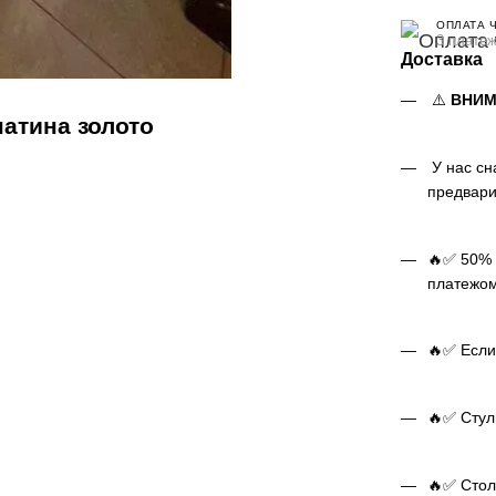
ОПЛАТА 
3 платеж
Доставка
⚠️
ВНИМ
атина золото
У нас сн
предвари
🔥✅ 50% 
платежом
🔥✅ Если
🔥✅ Стуль
🔥✅ Стол 