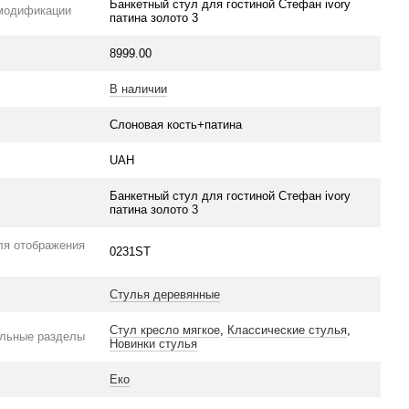
Банкетный стул для гостиной Стефан ivory
модификации
патина золото 3
8999.00
В наличии
Слоновая кость+патина
UAH
Банкетный стул для гостиной Стефан ivory
патина золото 3
ля отображения
0231ST
Стулья деревянные
Стул кресло мягкое
,
Классические стулья
,
льные разделы
Новинки стулья
Еко