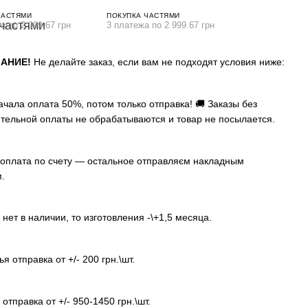
ЧАСТЯМИ
ПОКУПКА ЧАСТЯМИ
а по 2 999.67 грн
3 платежа по 2 999.67 грн
АНИЕ!
Не делайте заказ, если вам не подходят условия ниже:
ачала оплата 50%, потом только отправка! 🚚 Заказы без
тельной оплаты не обрабатываются и товар не посылается.
оплата по счету — остальное отправляєм накладным
.
 нет в наличии, то изготовления -\+1,5 месяца.
я отправка от +/- 200 грн.\шт.
отправка от +/- 950-1450 грн.\шт.