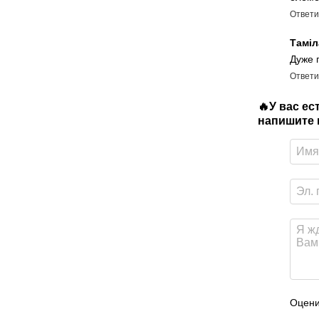
Ответи
Тамі
Дуже г
Ответи
🔥У вас е
напишите в
Оцени