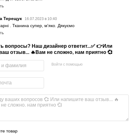
ть
ла Терещук
16.07.2023 в 10:40
арні . Тканина супер, м'яко. Дякуємо
ть
сть вопросы? Наш дизайнер ответит...✅ 👉Или
аш отзыв... 🔥Вам не сложно, нам приятно 💞
Войти с помощью
те товар