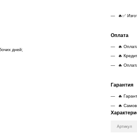
🔥✅ Изго
Оплата
🔥 Оплат
бочих дней;
🔥 Креди
🔥 Оплат
Гарантия
🔥 Гаран
🔥 Самов
Характери
Артикул