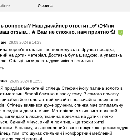
робник
Украина
сть вопросы? Наш дизайнер ответит...✅ 👉Или
аш отзыв... 🔥 Вам не сложно. нам приятно 💞
3
лай
29.09.2024 в 14:29
ила дерев'яні стільці і не пошкодувала. Зручна посадка,
ний на дотик матеріал. Доставка була швидкою, а упаковка
ою. Стільці виглядають дуже якісно і стильно.
ть
лана
26.09.2024 в 12:53
Я придбав банкетний стілець Стефан ivory патина золото в
ет-магазині 8mebli близько півроку тому. З самого початку
привабив його елегантний дизайн і незвичайне поєднання
рів. Стілець виявився дуже зручним, спинка має оптимальну
, а сидіння досить м'яке. Матеріали, з яких виготовлений
ь, виглядають якісно, тканина приємна на дотик і легко
ься. Єдиний мінус, який я помітив, - це трохи хиткі
кітники. В цілому, я задоволений своєю покупкою і рекомендую
тілець тим, хто шукає стильний і комфортний меблевий
т для своєї вітальні.