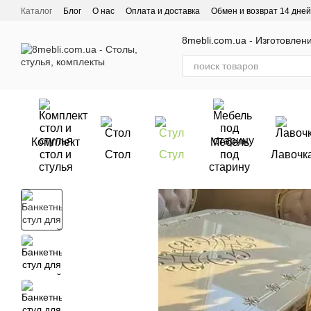
Перейти к основному контенту
Каталог
Блог
О нас
Оплата и доставка
Обмен и возврат 14 дней
Отзывы о магазине
8mebli.com.ua - Изготовлен
Комплект
Мебель
стол и
Стол
Стул
под
Лавочк
стулья
старину