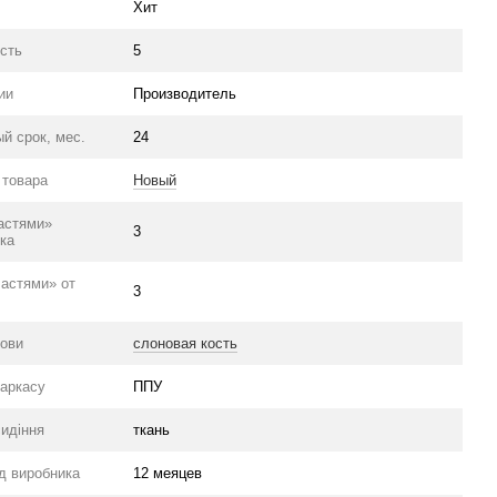
Хит
сть
5
ии
Производитель
й срок, мес.
24
 товара
Новый
астями»
3
ка
частями» от
3
нови
слоновая кость
каркасу
ППУ
сидіння
ткань
ід виробника
12 меяцев