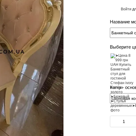
Войти
дл
%
Название м
Выберите ц
Колір - осно