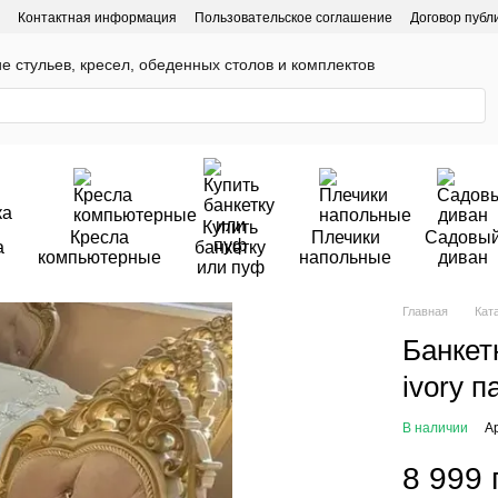
Контактная информация
Пользовательское соглашение
Договор публ
ие стульев, кресел, обеденных столов и комплектов
Купить
Кресла
Плечики
Садовы
а
банкетку
компьютерные
напольные
диван
или пуф
Главная
Кат
Банкет
ivory п
В наличии
А
8 999 