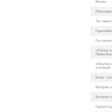
Иконки
Популярно
Тип гарант
Гарантийны
Состояние
«Оплата ч
ПриватБан
«Покупка 
monobank
Колір - ос
Матеріал 
Матеріал 
Гарантія в