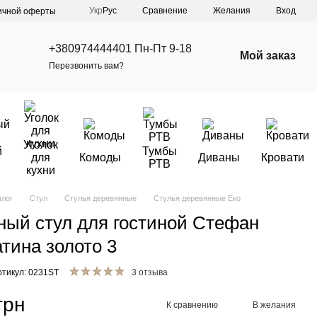
Сравнение
Укр
Рус
Желания
Вход
ичной оферты
+380974444401 Пн-Пт 9-18
Мой заказ
Перезвонить вам?
Уголок
й
Тумбы
для
Комоды
Диваны
Кровати
РТВ
кухни
алог
Стул
Стулья деревянные
Стулья деревянные Еко
ный стул для гостиной Стефан
атина золото 3
ртикул: 0231ST
3 отзыва
грн
К сравнению
В желания