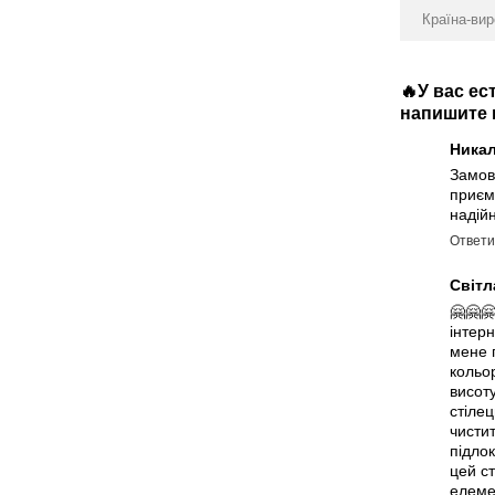
Країна-ви
🔥У вас е
напишите в
Ника
Замов
приєм
надійн
Ответи
Світ
🤗🤗
інтерн
мене 
кольо
висоту
стілец
чистит
підло
цей с
елемен