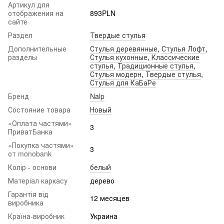
Артикул для
отображения на
893PLN
сайте
Раздел
Твердые стулья
Дополнительные
Стулья деревянные
,
Стулья Лофт
,
разделы
Стулья кухонные
,
Классические
стулья
,
Традиционные стулья
,
Стулья модерн
,
Твердые стулья
,
Стулья для КаБаРе
Бренд
Nalp
Состояние товара
Новый
«Оплата частями»
3
ПриватБанка
«Покупка частями»
3
от monobank
Колір - основи
белый
Матеріал каркасу
дерево
Гарантія від
12 месяцев
виробника
Країна-виробник
Украина