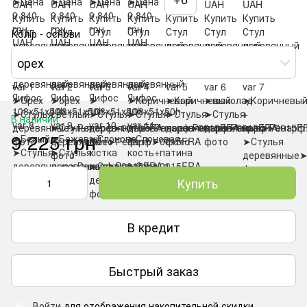
Колір - основи
орех
В наличии
9 225 грн
Купить
В кредит
Быстрый заказ
Войти
для отображения накопительной скидки
%