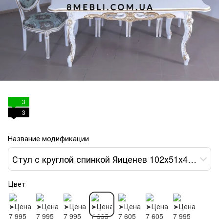
3
3
Название модификации
Стул с круглой спинкой Яиценев 102х51х49 белый ткань голубой var 4
Цвет