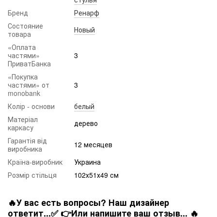
Бренд
Ренарф
Состояние
Новый
товара
«Оплата
частями»
3
ПриватБанка
«Покупка
частями» от
3
monobank
Колір - основи
белый
Матеріал
дерево
каркасу
Гарантія від
12 месяцев
виробника
Країна-виробник
Украина
Розмір стільця
102х51х49 см
🔥У вас есть вопросы? Наш дизайнер
ответит...✅ 👉Или напишите ваш отзыв... 🔥