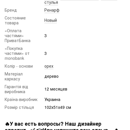
стулья
Бренд
Ренарф
Состояние
Новый
товара
«Оплата
частями»
3
ПриватБанка
«Покупка
частями» от
3
monobank
Колір - основи
орех
Матеріал
дерево
каркасу
Гарантія від
12 месяцев
виробника
Країна-виробник
Украина
Розмір стільця
102х51х49 см
🔥У вас есть вопросы? Наш дизайнер
ответит...✅ 👉Или напишите ваш отзыв... 🔥