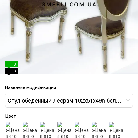
3
3
Название модификации
Стул обеденный Лесрам 102х51х49h белый ткань коричневая var 8
Цвет