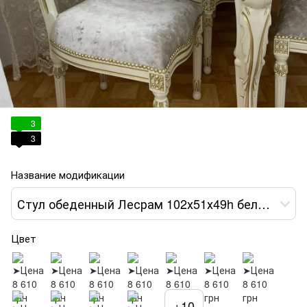
3
3
Название модификации
Стул обеденный Лесрам 102х51х49h белый ткань серая var 4
Цвет
+10