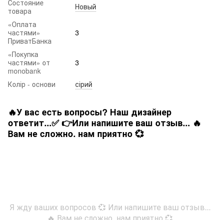
Состояние
Новый
товара
«Оплата
частями»
3
ПриватБанка
«Покупка
частями» от
3
monobank
Колір - основи
сірий
🔥У вас есть вопросы? Наш дизайнер
ответит...✅ 👉Или напишите ваш отзыв... 🔥
Вам не сложно. нам приятно 💞
Я жду ваших вопросов 💞 Или напишите ваш отзыв...
🔥 Вам не сложно. нам приятно 💞