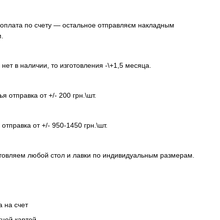
оплата по счету — остальное отправляєм накладным
.
 нет в наличии, то изготовления -\+1,5 месяца.
я отправка от +/- 200 грн.\шт.
отправка от +/- 950-1450 грн.\шт.
товляем любой стол и лавки по индивидуальным размерам.
а на счет
тной картой