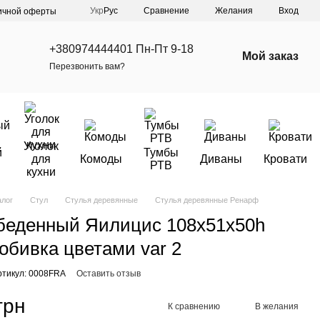
Сравнение
Укр
Рус
Желания
Вход
ичной оферты
+380974444401 Пн-Пт 9-18
Мой заказ
Перезвонить вам?
Уголок
й
Тумбы
для
Комоды
Диваны
Кровати
РТВ
кухни
алог
Стул
Стулья деревянные
Стулья деревянные Ренарф
беденный Яилицис 108х51х50h
обивка цветами var 2
ртикул: 0008FRA
Оставить отзыв
грн
К сравнению
В желания