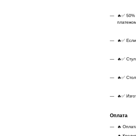
🔥✅ 50% 
платежом
🔥✅ Если
🔥✅ Стуль
🔥✅ Стол 
🔥✅ Изго
Оплата
🔥 Оплат
🔥 Креди