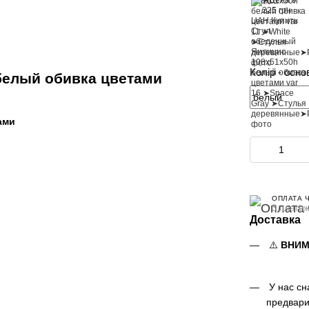
Колір - осно
белый обивка цветами
ами
ОПЛАТА 
3 платеж
Доставка
⚠️
ВНИМ
У нас сн
предвари