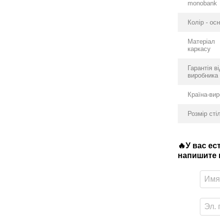
monobank
Колір - ос
Матеріал
каркасу
Гарантія в
виробника
Країна-ви
Розмір сті
🔥У вас е
напишите в