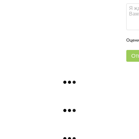
Оцени
От