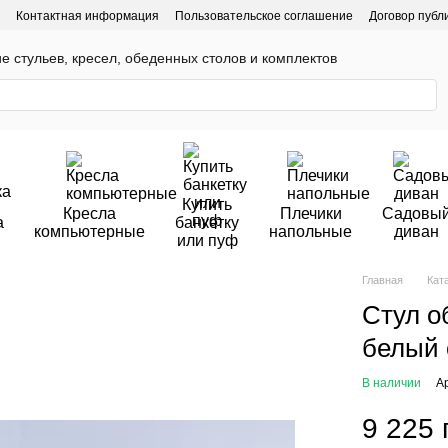
Контактная информация
Пользовательское соглашение
Договор публ
ие стульев, кресел, обеденных столов и комплектов
Купить
Кресла
Плечики
Садовы
а
банкетку
компьютерные
напольные
диван
или пуф
Главная
Кат
Стул о
белый 
В наличии
А
9 225 