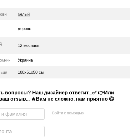
нови
белый
дерево
ід
12 месяцев
робник
Украина
льця
108х51х50 см
сть вопросы? Наш дизайнер ответит...✅ 👉Или
аш отзыв... 🔥Вам не сложно, нам приятно 💞
Войти с помощью