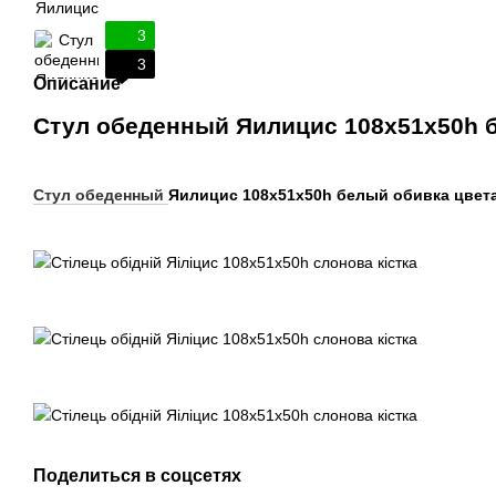
3
3
Описание
Стул обеденный Яилицис 108х51х50h 
Стул обеденный
Яилицис 108х51х50h белый обивка цвет
Поделиться в соцсетях