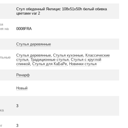
Стул обеденный Яилицис 108х51х50h белый обивка
цветами var 2
ля
ия на
0008FRA
Стулья деревянные
Стулья деревянные
,
Стулья кухонные
,
Классические
ельные
стулья
,
Традиционные стулья
,
Стулья с круглой
спинкой
,
Стулья для КаБаРе
,
Новинки стулья
Ренарф
Новый
3
ка
от
3