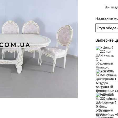
Войти
дл
%
Название м
Выберите ц