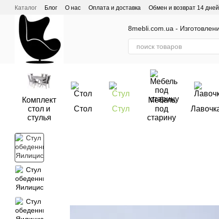
Перейти к основному контенту
Каталог
Блог
О нас
Оплата и доставка
Обмен и возврат 14 дней
Отзывы о магазине
8mebli.com.ua - Изготовлен
Комплект
Мебель
стол и
Стол
Стул
под
Лавочк
стулья
старину