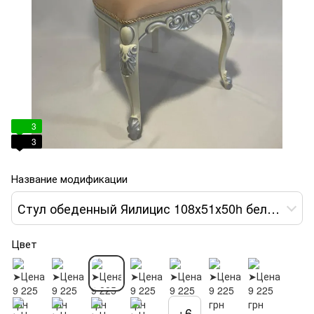
3
3
Название модификации
Стул обеденный Яилицис 108х51х50h белый var 3
Цвет
+6