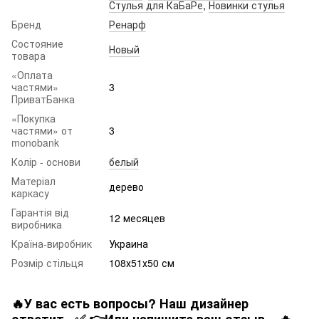
Стулья для КаБаРе
,
Новинки стулья
Бренд
Ренарф
Состояние
Новый
товара
«Оплата
частями»
3
ПриватБанка
«Покупка
частями» от
3
monobank
Колір - основи
белый
Матеріал
дерево
каркасу
Гарантія від
12 месяцев
виробника
Країна-виробник
Украина
Розмір стільця
108х51х50 см
🔥У вас есть вопросы? Наш дизайнер
ответит...✅ 👉Или напишите ваш отзыв... 🔥