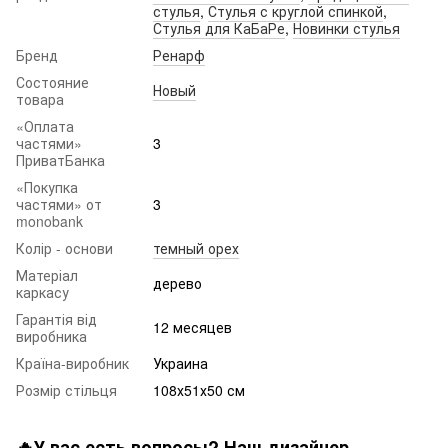
стулья
,
Стулья с круглой спинкой
,
Стулья для КаБаРе
,
Новинки стулья
Бренд
Ренарф
Состояние
Новый
товара
«Оплата
частями»
3
ПриватБанка
«Покупка
частями» от
3
monobank
Колір - основи
темный орех
Матеріал
дерево
каркасу
Гарантія від
12 месяцев
виробника
Країна-виробник
Украина
Розмір стільця
108х51х50 см
🔥У вас есть вопросы? Наш дизайнер