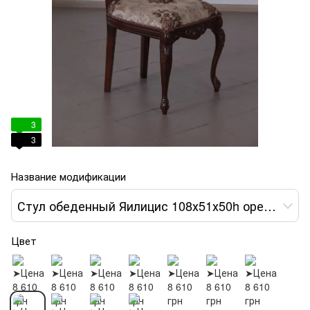
3
3
Название модификации
Стул обеденный Яилицис 108х51х50h орех темный var 8
Цвет