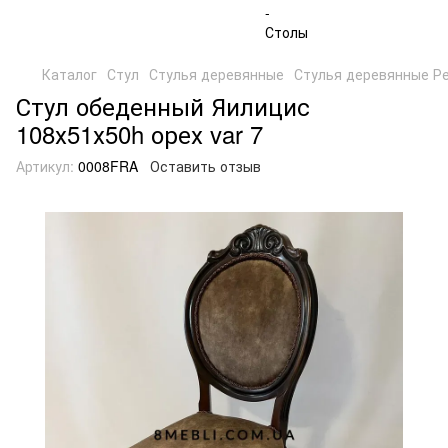
Каталог
Стул
Стулья деревянные
Стулья деревянные Р
Стул обеденный Яилицис
108х51х50h орех var 7
Артикул:
0008FRA
Оставить отзыв