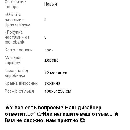
Состояние
Новый
товара
«Оплата
частями»
3
ПриватБанка
«Покупка
частями» от
3
monobank
Колір - основи
орех
Матеріал
дерево
каркасу
Гарантія від
12 месяцев
виробника
Країна-виробник
Украина
Розмір стільця
108х51х50 см
🔥У вас есть вопросы? Наш дизайнер
ответит...✅ 👉Или напишите ваш отзыв... 🔥
Вам не сложно. нам приятно 💞