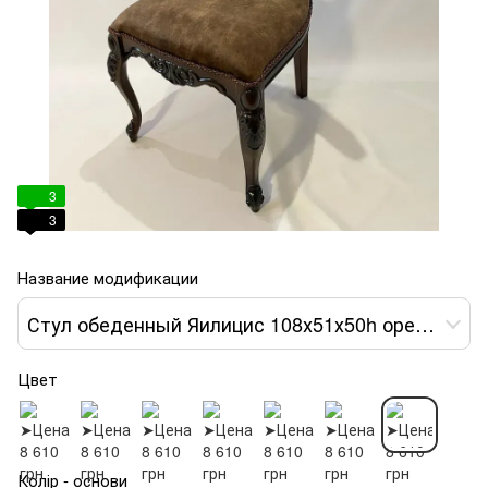
3
3
Название модификации
Стул обеденный Яилицис 108х51х50h орех var 7
Цвет
Колір - основи