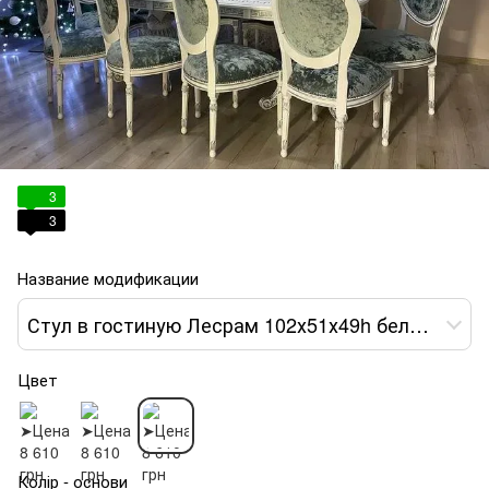
3
3
Название модификации
Стул в гостиную Лесрам 102х51х49h белый 3
Цвет
Колір - основи