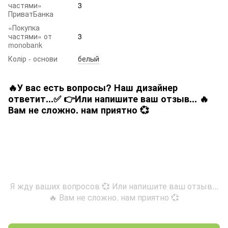
частями»
3
ПриватБанка
«Покупка
частями» от
3
monobank
Колір - основи
белый
🔥У вас есть вопросы? Наш дизайнер
ответит...✅ 👉Или напишите ваш отзыв... 🔥
Вам не сложно. нам приятно 💞
Я жду ваших вопросов 💞 Или напишите ваш отзыв...
🔥 Вам не сложно. нам приятно 💞