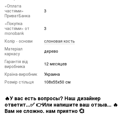
«Оплата
частями»
3
ПриватБанка
«Покупка
частями» от
3
monobank
Колір - основи
слоновая кость
Матеріал
дерево
каркасу
Гарантія від
12 месяцев
виробника
Країна-виробник
Украина
Розмір стільця
108х55х50 см
🔥У вас есть вопросы? Наш дизайнер
ответит...✅ 👉Или напишите ваш отзыв... 🔥
Вам не сложно. нам приятно 💞