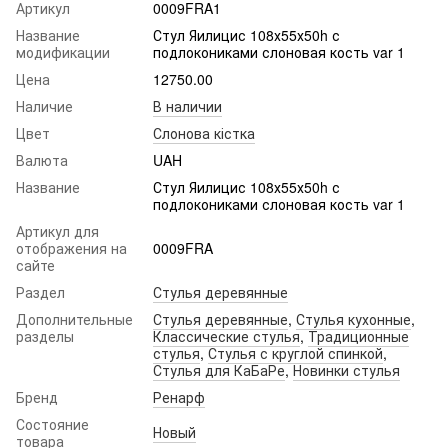
Артикул
0009FRA1
Название
Стул Яилицис 108х55х50h с
модификации
подлокониками слоновая кость var 1
Цена
12750.00
Наличие
В наличии
Цвет
Слонова кістка
Валюта
UAH
Название
Стул Яилицис 108х55х50h с
подлокониками слоновая кость var 1
Артикул для
отображения на
0009FRA
сайте
Раздел
Стулья деревянные
Дополнительные
Стулья деревянные
,
Стулья кухонные
,
разделы
Классические стулья
,
Традиционные
стулья
,
Стулья с круглой спинкой
,
Стулья для КаБаРе
,
Новинки стулья
Бренд
Ренарф
Состояние
Новый
товара