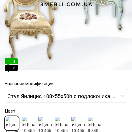
3
3
Название модификации
Стул Яилицис 108х55х50h с подлокониками слоновая кость var 1
Цвет