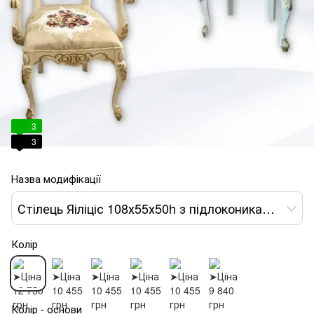
3
3
Назва модифікації
Стілець Яіліціс 108х55х50h з підлокониками слонова кістка var 1
Колір
Колір - основи