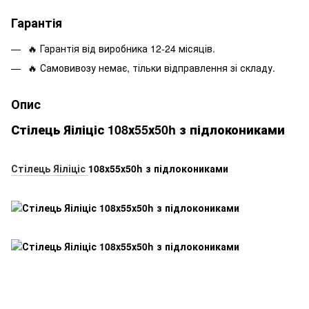
Гарантія
🔥 Гарантія від виробника 12-24 місяців.
🔥 Самовивозу немає, тільки відправлення зі складу.
Опис
Стілець Яіліціс 108х55х50h з підлокониками
Стілець Яіліціс
108х55х50h з підлокониками