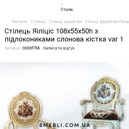
Каталог
Стілець
Стільці дерев'яні
Стільці дерев'яні Рен
Стілець Яіліціс 108х55х50h з
підлокониками слонова кістка var 1
Артикул:
0009FRA
Написати відгук