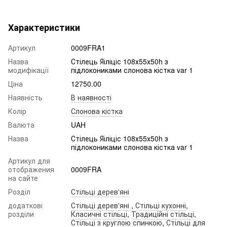
Характеристики
Артикул
0009FRA1
Назва
Стілець Яіліціс 108х55х50h з
модифікації
підлокониками слонова кістка var 1
Ціна
12750.00
Наявність
В наявності
Колір
Слонова кістка
Валюта
UAH
Назва
Стілець Яіліціс 108х55х50h з
підлокониками слонова кістка var 1
Артикул для
отображения
0009FRA
на сайте
Розділ
Стільці дерев'яні
додаткові
Стільці дерев'яні
,
Стільці кухонні
,
розділи
Класичні стільці
,
Традиційні стільці
,
Стільці з круглою спинкою
,
Стільці для