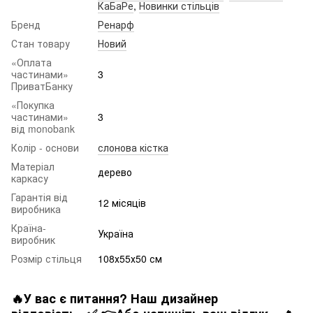
КаБаРе
,
Новинки стільців
Бренд
Ренарф
Стан товару
Новий
«Оплата
частинами»
3
ПриватБанку
«Покупка
частинами»
3
від monobank
Колір - основи
слонова кістка
Матеріал
дерево
каркасу
Гарантія від
12 місяців
виробника
Країна-
Україна
виробник
Розмір стільця
108х55х50 см
🔥У вас є питання? Наш дизайнер