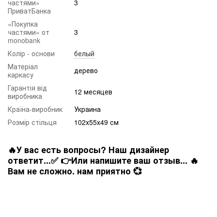
частями»
3
ПриватБанка
«Покупка
частями» от
3
monobank
Колір - основи
белый
Матеріал
дерево
каркасу
Гарантія від
12 месяцев
виробника
Країна-виробник
Украина
Розмір стільця
102х55х49 см
🔥У вас есть вопросы? Наш дизайнер
ответит...✅ 👉Или напишите ваш отзыв... 🔥
Вам не сложно. нам приятно 💞