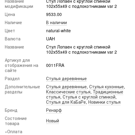
Название
Стул Лопаен с круглой спинкой
модификации
102х55х49 с подлокотниками var 2
Цена
9533.00
Наличие
В наличии
Цвет
natural-white
Валюта
UAH
Название
Стул Лопаен с круглой спинкой
102х55х49 с подлокотниками var 2
Артикул для
отображения на
0011FRA
сайте
Раздел
Стулья деревянные
Дополнительные
Стулья деревянные
,
Стулья кухонные
,
разделы
Классические стулья
,
Традиционные
стулья
,
Стулья с круглой спинкой
,
Стулья для КаБаРе
,
Новинки стулья
Бренд
Ренарф
Состояние
Новый
товара
«Оплата