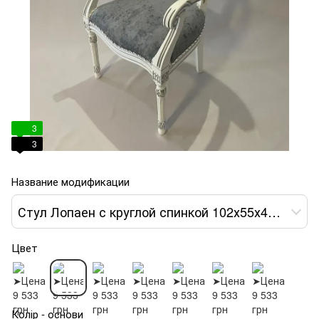
3
3
Название модификации
Стул Лопаен с круглой спинкой 102х55х49 с подлокотниками var 2
Цвет
Колір - основи