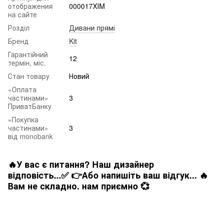
отображения
000017XIM
на сайте
Розділ
Дивани прямі
Бренд
Kit
Гарантійний
12
термін, міс.
Стан товару
Новий
«Оплата
частинами»
3
ПриватБанку
«Покупка
частинами»
3
від monobank
🔥У вас є питання? Наш дизайнер
відповість...✅ 👉Або напишіть ваш відгук... 🔥
Вам не складно. нам приємно 💞