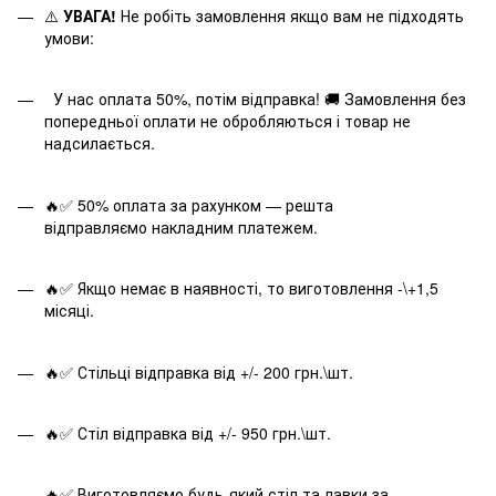
⚠️
УВАГА!
Не робіть замовлення якщо вам не підходять
умови:
У нас оплата 50%, потім відправка! 🚚 Замовлення без
попередньої оплати не обробляються і товар не
надсилається.
🔥✅ 50% оплата за рахунком — решта
відправляємо накладним платежем.
🔥✅ Якщо немає в наявності, то виготовлення -\+1,5
місяці.
🔥✅ Стільці відправка від +/- 200 грн.\шт.
🔥✅ Стіл відправка від +/- 950 грн.\шт.
🔥✅ Виготовляємо будь-який стіл та лавки за