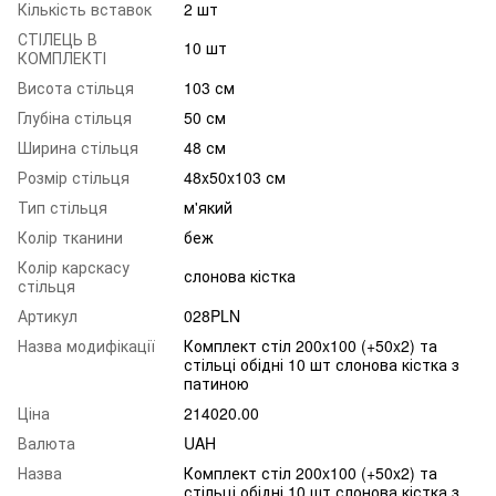
Кількість вставок
2 шт
СТІЛЕЦЬ В
10 шт
КОМПЛЕКТІ
Висота стільця
103 см
Глубіна стільця
50 см
Ширина стільця
48 см
Розмір стільця
48x50x103 см
Тип стільця
м'який
Колір тканини
беж
Колір карскасу
слонова кістка
стільця
Артикул
028PLN
Назва модифікації
Комплект стіл 200x100 (+50x2) та
стільці обідні 10 шт слонова кістка з
патиною
Ціна
214020.00
Валюта
UAH
Назва
Комплект стіл 200x100 (+50x2) та
стільці обідні 10 шт слонова кістка з