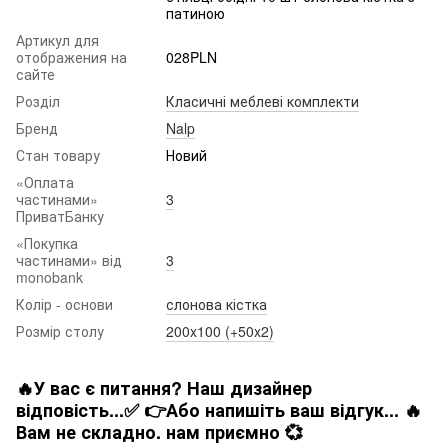
патиною
Артикул для
отображения на
028PLN
сайте
Розділ
Класичні меблеві комплекти
Бренд
Nalp
Стан товару
Новий
«Оплата
частинами»
3
ПриватБанку
«Покупка
частинами» від
3
monobank
Колір - основи
слонова кістка
Розмір столу
200x100 (+50x2)
🔥У вас є питання? Наш дизайнер
відповість...✅ 👉Або напишіть ваш відгук... 🔥
Вам не складно. нам приємно 💞