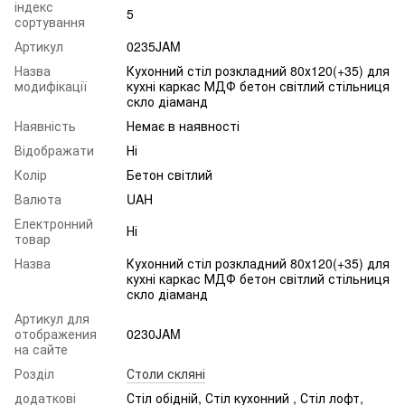
індекс
5
сортування
Артикул
0235JAM
Назва
Кухонний стіл розкладний 80х120(+35) для
модифікації
кухні каркас МДФ бетон світлий стільниця
скло діаманд
Наявність
Немає в наявності
Відображати
Ні
Колір
Бетон світлий
Валюта
UAH
Електронний
Ні
товар
Назва
Кухонний стіл розкладний 80х120(+35) для
кухні каркас МДФ бетон світлий стільниця
скло діаманд
Артикул для
отображения
0230JAM
на сайте
Розділ
Столи скляні
додаткові
Стіл обідній, Стіл кухонний , Стіл лофт,