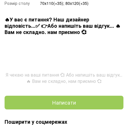
Розмір столу
70х110(+35); 80х120(+35)
🔥У вас є питання? Наш дизайнер
відповість...✅ 👉Або напишіть ваш відгук... 🔥
Вам не складно. нам приємно 💞
Я чекаю на ваші питання 💞 Або напишіть ваш відгук..
🔥 Вам не складно, нам приємно 💞
Написати
Поширити у соцмережах