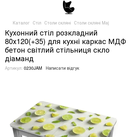
Каталог
Стіл
Столи скляні
Столи скляні Maj
Кухонний стіл розкладний
80х120(+35) для кухні каркас МДФ
бетон світлий стільниця скло
діаманд
Артикул:
0230JAM
Написати відгук