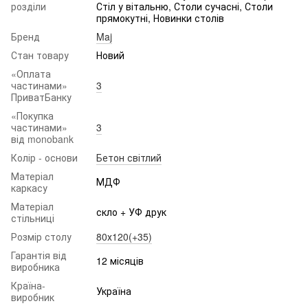
розділи
Стіл у вітальню, Столи сучасні, Столи
прямокутні, Новинки столів
Бренд
Maj
Стан товару
Новий
«Оплата
частинами»
3
ПриватБанку
«Покупка
частинами»
3
від monobank
Колір - основи
Бетон світлий
Матеріал
МДФ
каркасу
Матеріал
скло + УФ друк
стільниці
Розмір столу
80х120(+35)
Гарантія від
12 місяців
виробника
Країна-
Україна
виробник