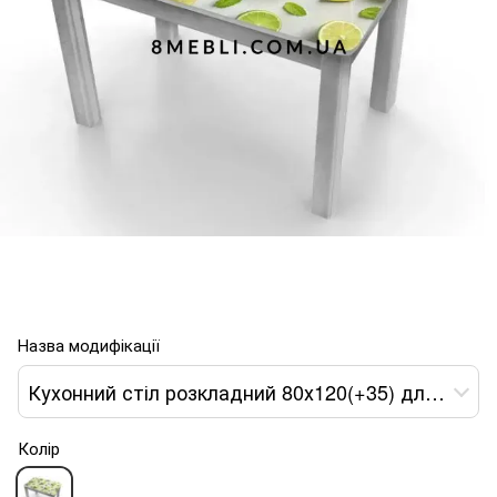
Назва модифікації
Кухонний стіл розкладний 80х120(+35) для кухні каркас МДФ бетон світлий стільниця скло діаманд
Колір