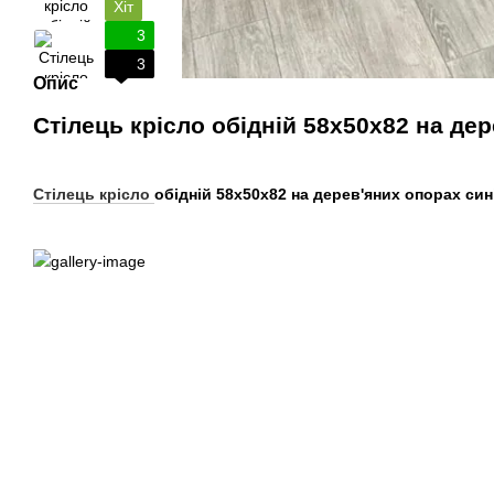
Хіт
3
3
Опис
Стілець крісло обідній 58x50x82 на де
Стілець крісло
обідній 58x50x82 на дерев'яних опорах син