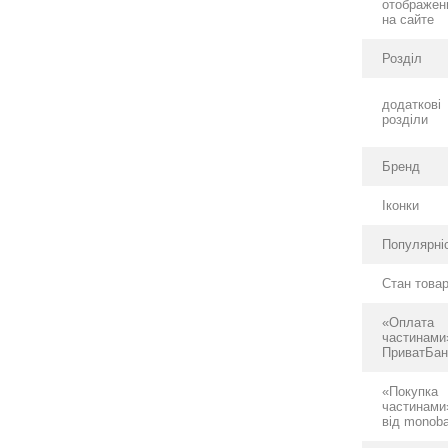
отображен
на сайте
Розділ
додаткові
розділи
Бренд
Іконки
Популярні
Стан това
«Оплата
частинами
ПриватБан
«Покупка
частинами
від monob