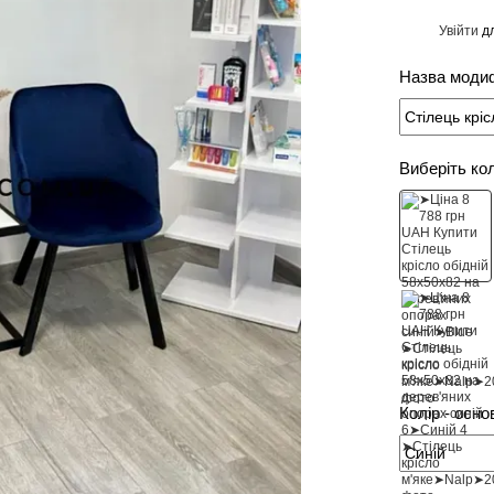
Увійти
дл
%
Назва модиф
Виберіть ко
Колір - осно