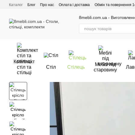
Перейти до основного контенту
Каталог
Блог
Про нас
Оплата і доставка
Обмін та повернення 1
Відгуки про магазин
8mebli.com.ua - Виготовлення
Комплект
Меблі під
стіл та
Стіл
Стілець
Лав
старовину
стільці