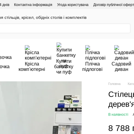
4 днів
Контактна інформація
Угода користувача
Договір публічної офер
 стільців, крісел, обідніх столів і комплектів
Купити
Крісла
Плічка
Садовий
очка
банкетку
комп'ютерні
підлогові
диван
чи пуф
Головна
Кат
Стілец
дерев'
В наявності
8 788 