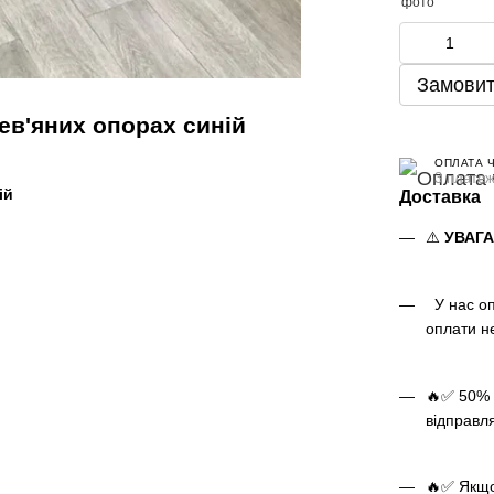
Замовит
рев'яних опорах синій
ОПЛАТА 
3 платеж
ій
Доставка
⚠️
УВАГ
У нас оп
оплати н
🔥✅ 50% 
відправл
🔥✅ Якщо 