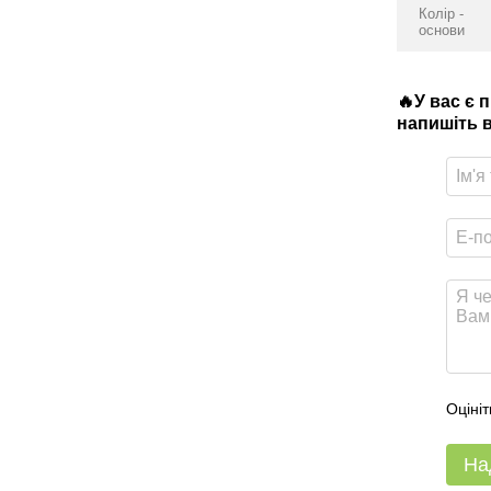
Колір -
основи
🔥У вас є 
напишіть в
Оцініт
На