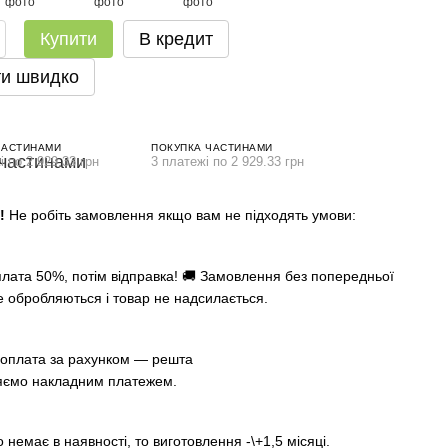
Купити
В кредит
и швидко
ЧАСТИНАМИ
ПОКУПКА ЧАСТИНАМИ
і по 2 929.33 грн
3 платежі по 2 929.33 грн
А!
Не робіть замовлення якщо вам не підходять умови:
лата 50%, потім відправка! 🚚 Замовлення без попередньої
е обробляються і товар не надсилається.
оплата за рахунком — решта
яємо накладним платежем.
немає в наявності, то виготовлення -\+1,5 місяці.