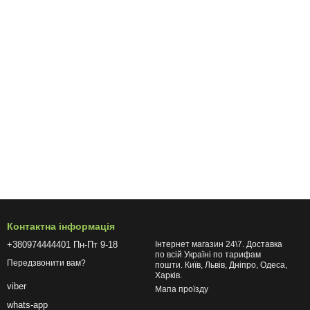
Контактна інформація
+380974444401 Пн-Пт 9-18
Інтернет магазин 24\7. Доставка
по всій Україні по тарифам
Передзвонити вам?
пошти. Київ, Львів, Дніпро, Одеса,
Харків.
viber
Мапа проїзду
whats-app