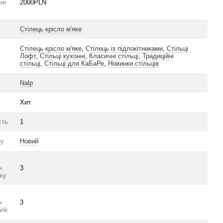
ия
2000PLN
Стілець крісло м'яке
Стілець крісло м'яке
,
Стілець із підлокітниками
,
Стільці
Лофт
,
Стільці кухонні
,
Класичні стільці
,
Традиційні
стільці
,
Стільці для КаБаРе
,
Новинки стільців
Nalp
Хит
сть
1
ру
Новий
»
3
ку
»
3
ank