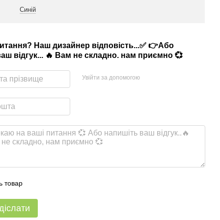
Синій
питання? Наш дизайнер відповість...✅ 👉Або
аш відгук... 🔥 Вам не складно. нам приємно 💞
Увійти за допомогою
ь товар
діслати