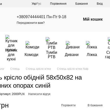
Порівняння
Укр
Рус
Бажання
Вхід
ти
+380974444401 Пн-Пт 9-18
Мій кошик
Передзвонити вам?
Кутник
Тумби
С
для
Комоди
Дивани
Ліжка
РТВ
га
кухні
алог
Стілець
Стілець крісло м'яке
Стілець крісло м'яке Nalp
ь крісло обідній 58x50x82 на
яних опорах синій
Артикул: 2000PLN
Написати відгук
грн
Порівняти
В бажання