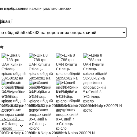
я відображення накопичувальної знижки
ікації
лір
ви