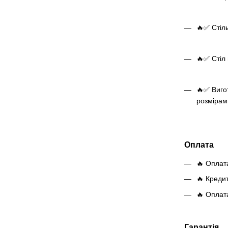
🔥✅ Стіль
🔥✅ Стіл 
🔥✅ Виго
розмірам
Оплата
🔥 Оплат
🔥 Креди
🔥 Оплат
Гарантія