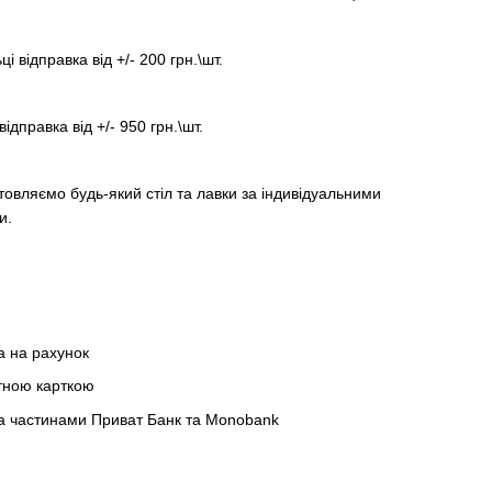
ці відправка від +/- 200 грн.\шт.
відправка від +/- 950 грн.\шт.
товляємо будь-який стіл та лавки за індивідуальними
и.
а на рахунок
тною карткою
а частинами Приват Банк та Monobank