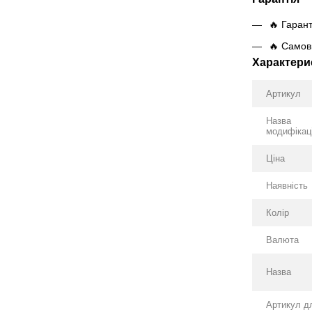
🔥 Гарант
🔥 Самови
Характери
Артикул
Назва
модифікаці
Ціна
Наявність
Колір
Валюта
Назва
Артикул д