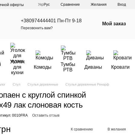
Сравнение
Укр
Рус
Желания
Вход
ичной оферты
+380974444401 Пн-Пт 9-18
Мой заказ
Перезвонить вам?
Уголок
й
Тумбы
для
Комоды
Диваны
Кровати
РТВ
кухни
алог
Стул
Стулья деревянные
Стулья деревянные Ренарф
опаен с круглой спинкой
х49 лак слоновая кость
ртикул: 0010FRA
Оставить отзыв
грн
К сравнению
В желания