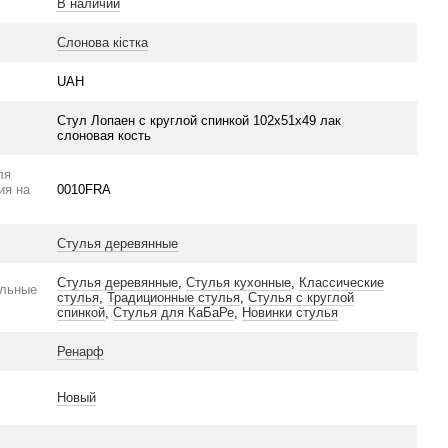
В наличии
Слонова кістка
UAH
Стул Лопаен с круглой спинкой 102х51х49 лак
слоновая кость
ля
ия на
0010FRA
Стулья деревянные
Стулья деревянные
,
Стулья кухонные
,
Классические
ельные
стулья
,
Традиционные стулья
,
Стулья с круглой
спинкой
,
Стулья для КаБаРе
,
Новинки стулья
Ренарф
Новый