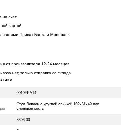
а на счет
тной картой
а частями Приват Банка и Monobank
тия от производителя 12-24 месяцев
ывоза нет, только отправка со склада.
стики
0010FRA14
Стул Лопаен с круглой спинкой 102х51х49 лак
ции
слоновая кость
8303.00