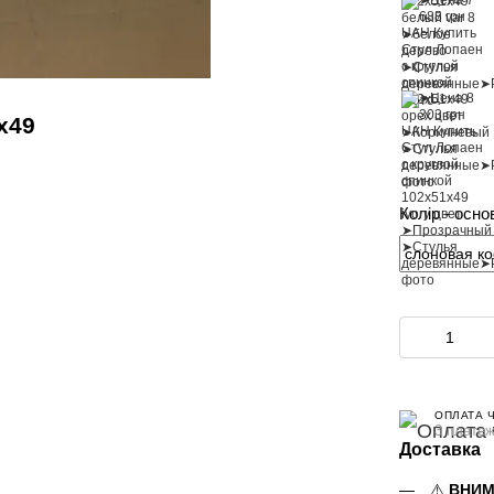
х49
Колір - осно
ОПЛАТА 
3 платеж
Доставка
⚠️
ВНИМ