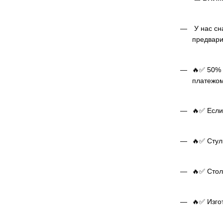
У нас сн
предвари
🔥✅ 50% 
платежом
🔥✅ Если
🔥✅ Стуль
🔥✅ Стол 
🔥✅ Изго