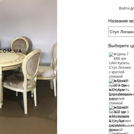
Войти
дл
%
Название м
Выберите ц