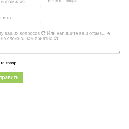
Войти с помощью
те товар
править