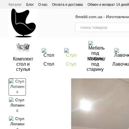
Перейти к основному контенту
Каталог
Блог
О нас
Оплата и доставка
Обмен и возврат 14 дней
Отзывы о магазине
8mebli.com.ua - Изготовлен
Комплект
Мебель
стол и
Стол
Стул
под
Лавочк
стулья
старину