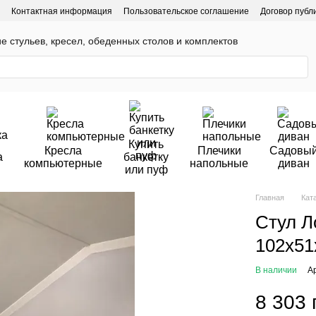
Контактная информация
Пользовательское соглашение
Договор публ
ие стульев, кресел, обеденных столов и комплектов
Купить
Кресла
Плечики
Садовы
а
банкетку
компьютерные
напольные
диван
или пуф
Главная
Кат
Стул Л
102х51
В наличии
А
8 303 