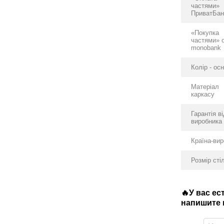
частями»
ПриватБан
«Покупка
частями» 
monobank
Колір - ос
Матеріал
каркасу
Гарантія в
виробника
Країна-ви
Розмір сті
🔥У вас е
напишите в