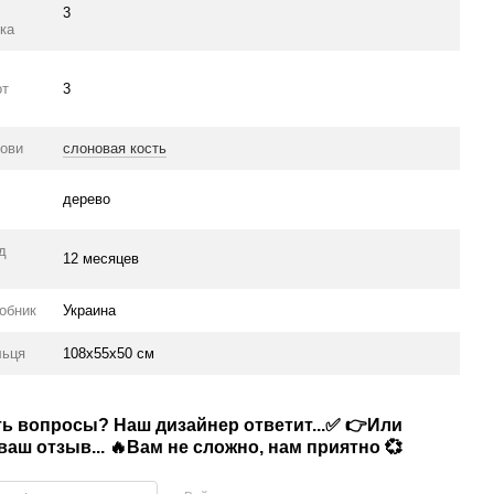
3
ка
от
3
нови
слоновая кость
дерево
ід
12 месяцев
робник
Украина
льця
108х55х50 см
сть вопросы? Наш дизайнер ответит...✅ 👉Или
аш отзыв... 🔥Вам не сложно, нам приятно 💞