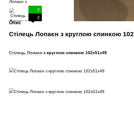
3
3
Опис
Стілець Лопаєн з круглою спинкою 10
Стілець Лопаєн
з круглою спинкою 102х51х49