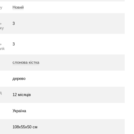
ру
Новий
»
3
ку
»
3
ank
слонова кістка
дерево
ід
12 місяців
Україна
108х55х50 см