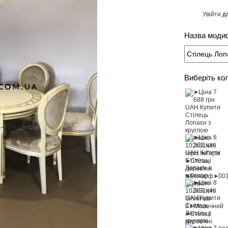
Увійти
дл
%
Назва модиф
Виберіть ко