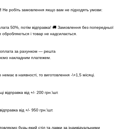
А!
Не робіть замовлення якщо вам не підходять умови:
лата 50%, потім відправка! 🚚 Замовлення без попередньої
е обробляються і товар не надсилається.
оплата за рахунком — решта
яємо накладним платежем.
немає в наявності, то виготовлення -\+1,5 місяці.
ці відправка від +/- 200 грн.\шт.
відправка від +/- 950 грн.\шт.
товляємо будь-який стіл та лавки за індивідуальними