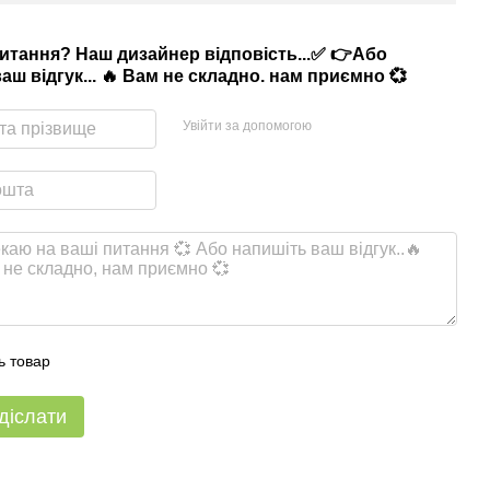
питання? Наш дизайнер відповість...✅ 👉Або
аш відгук... 🔥 Вам не складно. нам приємно 💞
Увійти за допомогою
ь товар
діслати