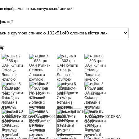
я відображення накопичувальної знижки
ікації
лір