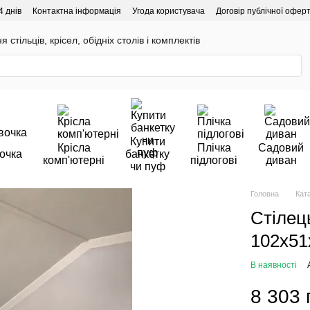
4 днів
Контактна інформація
Угода користувача
Договір публічної офер
 стільців, крісел, обідніх столів і комплектів
Купити
Крісла
Плічка
Садовий
очка
банкетку
комп'ютерні
підлогові
диван
чи пуф
Головна
Кат
Стілец
102х51
В наявності
8 303 