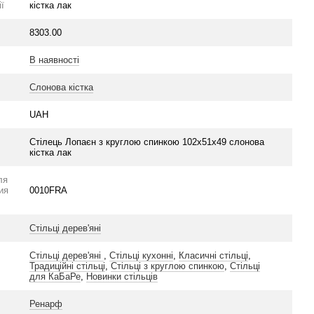
ї
кістка лак
8303.00
В наявності
Слонова кістка
UAH
Стілець Лопаєн з круглою спинкою 102х51х49 слонова
кістка лак
ля
ия
0010FRA
Стільці дерев'яні
Стільці дерев'яні
,
Стільці кухонні
,
Класичні стільці
,
Традиційні стільці
,
Стільці з круглою спинкою
,
Стільці
для КаБаРе
,
Новинки стільців
Ренарф