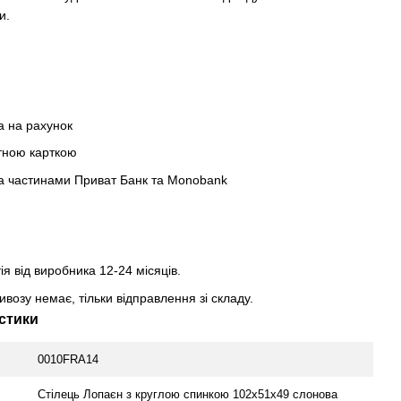
и.
а на рахунок
тною карткою
а частинами Приват Банк та Monobank
ія від виробника 12-24 місяців.
возу немає, тільки відправлення зі складу.
стики
0010FRA14
Стілець Лопаєн з круглою спинкою 102х51х49 слонова