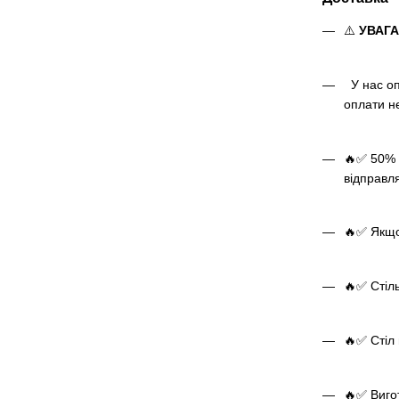
⚠️
УВАГ
У нас оп
оплати н
🔥✅ 50% 
відправл
🔥✅ Якщо 
🔥✅ Стіль
🔥✅ Стіл 
🔥✅ Виго