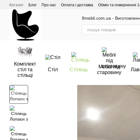
Перейти до основного контенту
Каталог
Блог
Про нас
Оплата і доставка
Обмін та повернення 1
Відгуки про магазин
8mebli.com.ua - Виготовлення
Комплект
Меблі під
стіл та
Стіл
Стілець
Лав
старовину
стільці