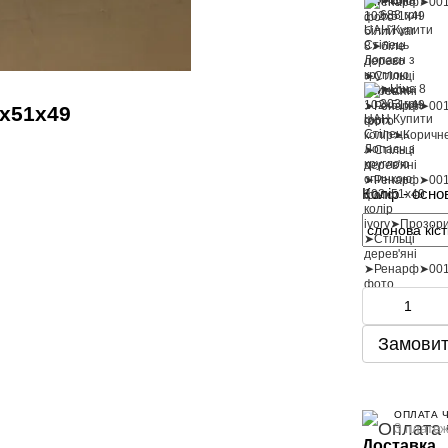
2х51х49
Колір - осно
Замовит
ОПЛАТА 
3 платеж
Доставка