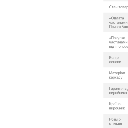
Стан това
«Оплата
частинами
ПриватБан
«Покупка
частинами
від monob
Колір -
основи
Матеріал
каркасу
Гарантія в
виробника
Країна-
виробник
Розмір
стільця