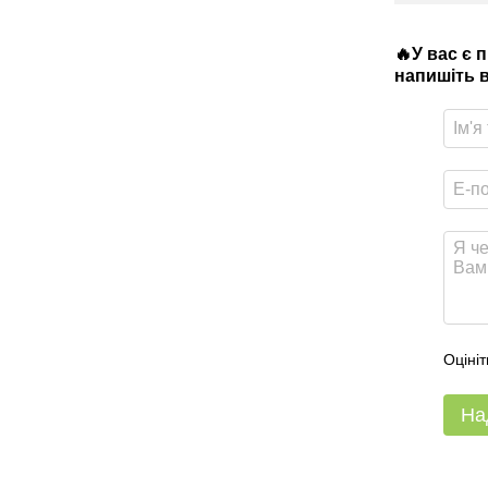
🔥У вас є 
напишіть в
Оцініт
На