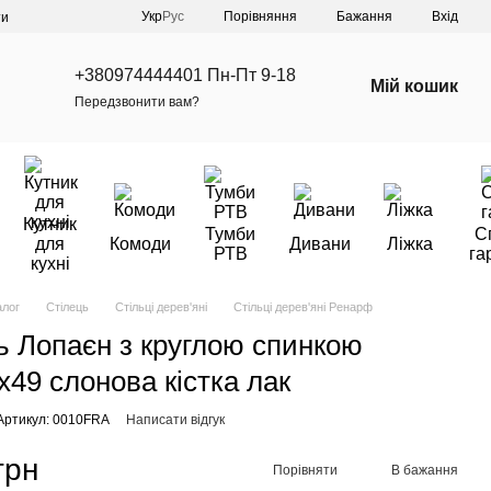
Порівняння
Укр
Рус
Бажання
Вхід
ти
+380974444401 Пн-Пт 9-18
Мій кошик
Передзвонити вам?
Кутник
Тумби
С
для
Комоди
Дивани
Ліжка
РТВ
га
кухні
алог
Стілець
Стільці дерев'яні
Стільці дерев'яні Ренарф
ь Лопаєн з круглою спинкою
х49 слонова кістка лак
Артикул: 0010FRA
Написати відгук
грн
Порівняти
В бажання