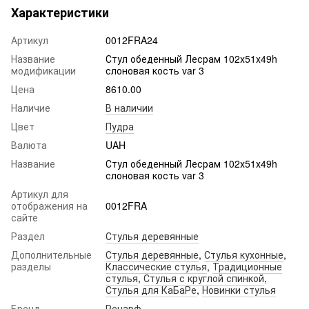
Характеристики
Артикул
0012FRA24
Название
Стул обеденный Лесрам 102х51х49h
модификации
слоновая кость var 3
Цена
8610.00
Наличие
В наличии
Цвет
Пудра
Валюта
UAH
Название
Стул обеденный Лесрам 102х51х49h
слоновая кость var 3
Артикул для
отображения на
0012FRA
сайте
Раздел
Стулья деревянные
Дополнительные
Стулья деревянные
,
Стулья кухонные
,
разделы
Классические стулья
,
Традиционные
стулья
,
Стулья с круглой спинкой
,
Стулья для КаБаРе
,
Новинки стулья
Бренд
Ренарф