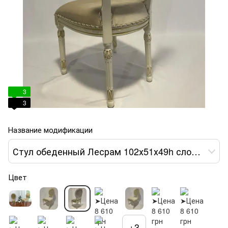
3
3
Название модификации
Стул обеденный Лесрам 102х51х49h слоновая кость var 3
Цвет
+3