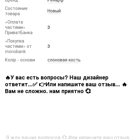
Состояние
Новый
товара
«Оплата
частями»
3
ПриватБанка
«Покупка
частями» от
3
monobank
Колір - основи
слоновая кость
🔥У вас есть вопросы? Наш дизайнер
ответит...✅ 👉Или напишите ваш отзыв... 🔥
Вам не сложно. нам приятно 💞
Я жду ваших вопросов 💞 Или напишите ваш отзыв...