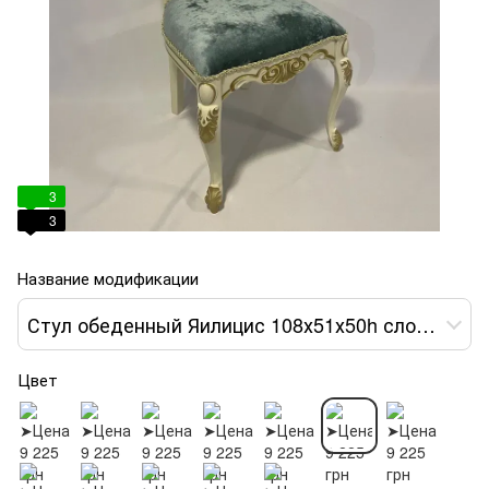
3
3
Название модификации
Стул обеденный Яилицис 108х51х50h слоновая кость var 6
Цвет