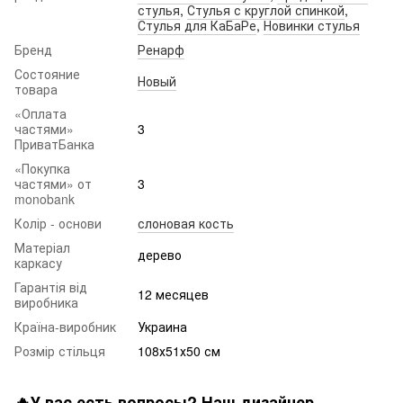
стулья
,
Стулья с круглой спинкой
,
Стулья для КаБаРе
,
Новинки стулья
Бренд
Ренарф
Состояние
Новый
товара
«Оплата
частями»
3
ПриватБанка
«Покупка
частями» от
3
monobank
Колір - основи
слоновая кость
Матеріал
дерево
каркасу
Гарантія від
12 месяцев
виробника
Країна-виробник
Украина
Розмір стільця
108х51х50 см
🔥У вас есть вопросы? Наш дизайнер