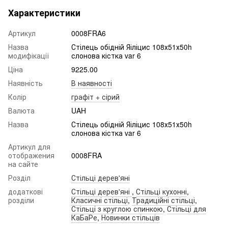
Характеристики
Артикул
0008FRA6
Назва
Стілець обідній Яіліцис 108х51х50h
модифікації
слонова кістка var 6
Ціна
9225.00
Наявність
В наявності
Колір
графіт + сірий
Валюта
UAH
Назва
Стілець обідній Яіліцис 108х51х50h
слонова кістка var 6
Артикул для
отображения
0008FRA
на сайте
Розділ
Стільці дерев'яні
додаткові
Стільці дерев'яні
,
Стільці кухонні
,
розділи
Класичні стільці
,
Традиційні стільці
,
Стільці з круглою спинкою
,
Стільці для
КаБаРе
,
Новинки стільців