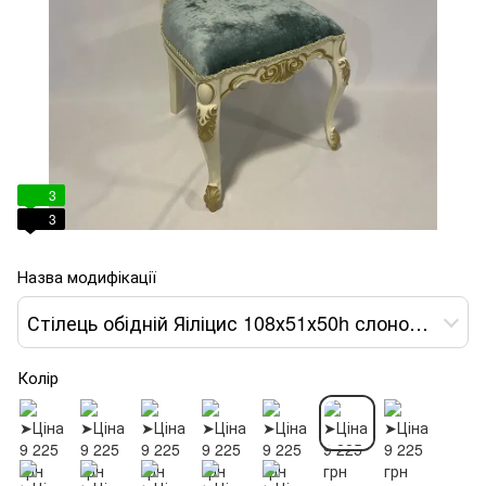
3
3
Назва модифікації
Стілець обідній Яіліцис 108х51х50h слонова кістка var 6
Колір