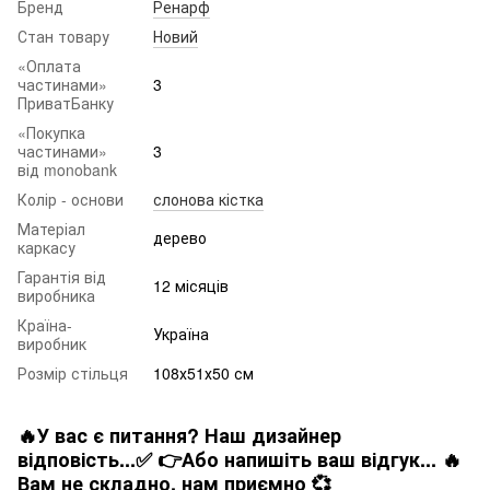
Бренд
Ренарф
Стан товару
Новий
«Оплата
частинами»
3
ПриватБанку
«Покупка
частинами»
3
від monobank
Колір - основи
слонова кістка
Матеріал
дерево
каркасу
Гарантія від
12 місяців
виробника
Країна-
Україна
виробник
Розмір стільця
108х51х50 см
🔥У вас є питання? Наш дизайнер
відповість...✅ 👉Або напишіть ваш відгук... 🔥
Вам не складно. нам приємно 💞