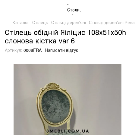
Каталог
Стілець
Стільці дерев'яні
Стільці дерев'яні Рен
Стілець обідній Яіліцис 108х51х50h
слонова кістка var 6
Артикул:
0008FRA
Написати відгук