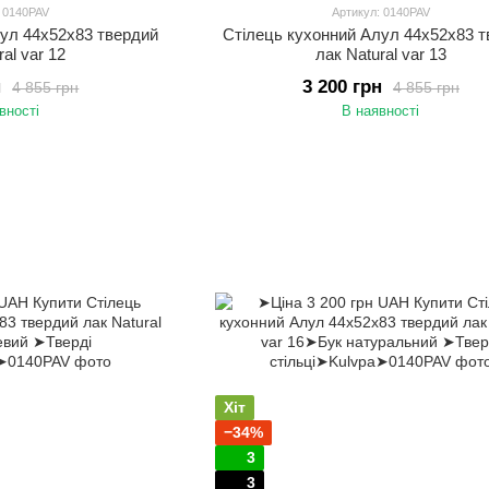
: 0140PAV
Артикул: 0140PAV
лул 44х52х83 твердий
Стілець кухонний Алул 44х52х83 
ral var 12
лак Natural var 13
н
3 200 грн
4 855 грн
4 855 грн
вності
В наявності
Хіт
−34%
3
3