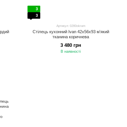
3
3
Артикул: 0280okram
ердий
Стілець кухонний Ivan 42x56x93 м'який
тканина коричнева
3 480 грн
В наявності