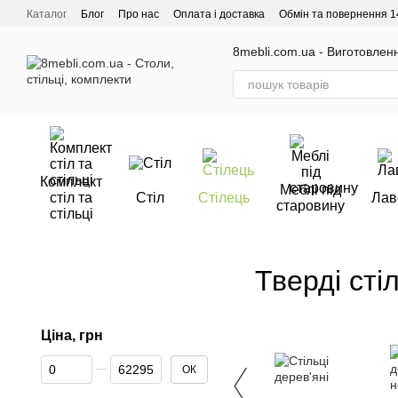
Перейти до основного контенту
Каталог
Блог
Про нас
Оплата і доставка
Обмін та повернення 1
Відгуки про магазин
8mebli.com.ua - Виготовлення
Комплект
Меблі під
стіл та
Стіл
Стілець
Лав
старовину
стільці
Тверді сті
Ціна, грн
От Ціна, грн
До Ціна, грн
ОК