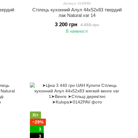
Артикул: 0140PAV
твердий
Стілець кухонний Алул 44х52х83 твердий
лак Natural var 14
3 200 грн
4 855 грн
В наявності
Хіт
−29%
3
3