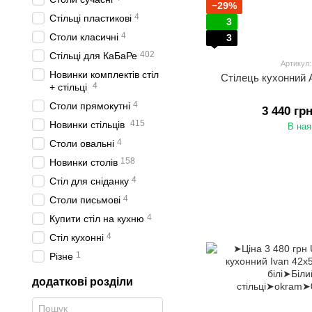
−29%
4
Стільці пластикові
3
4
Столи класичні
3
402
Стільці для КаБаРе
Артикул
Новинки комплектів стіл
Стілець кухонний 
4
+ стільці
4
Столи прямокутні
3 440 гр
415
Новинки стільців
В ная
4
Столи овальні
158
Новинки столів
4
Стіл для сніданку
4
Столи письмові
4
Купити стіл на кухню
4
Стіл кухонні
1
Різне
додаткові розділи