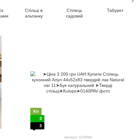
із
Стільці в
Стілець
Табурет
ками
альтанку
садовий
Хіт
3
3
Артикул: 0140PAV