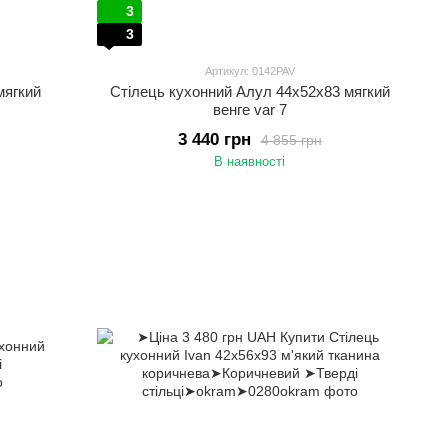
3
3
Артикул: 0142PAV
мягкий
Стілець кухонний Алул 44х52х83 мягкий
венге var 7
3 440 грн
4 855 грн
В наявності