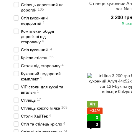
Стілець кухонний А
Стілець деревяний не
лак Natu
105
дорогий
3 200 гр
Стіл кухонний
4
недорогий
В ная
Комплекти обідні
дерев'яні під
4
старовину
4
Стіл кухонний
55
Крісло стілець
4
Столи під старовину
Кухонний недорогий
4
комплект
VIP столи для кухні та
1
вітальні
17
Стілець
Хіт
109
Стілець крісло м'яке
−34%
4
Столи ХайТек
3
4
Стіл та стілець крісло
3
74