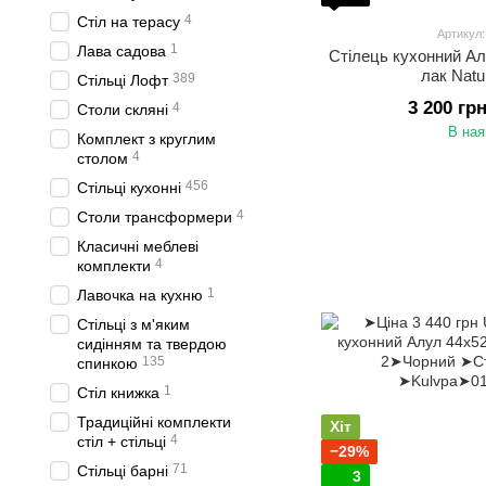
4
Стіл на терасу
Артикул
1
Лава садова
Стілець кухонний А
лак Natu
389
Стільці Лофт
3 200 гр
4
Столи скляні
В ная
Комплект з круглим
4
столом
456
Стільці кухонні
4
Столи трансформери
Класичні меблеві
4
комплекти
1
Лавочка на кухню
Стільці з м'яким
сидінням та твердою
135
спинкою
1
Стіл книжка
Традиційні комплекти
Хіт
4
стіл + стільці
−29%
71
Стільці барні
3