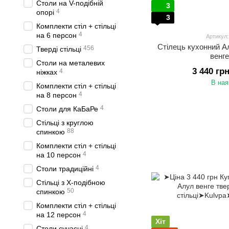
Столи на V-подібній
3
4
опорі
3
Комплекти стіл + стільці
4
на 6 персон
Артикул
Стілець кухонний А
456
Тверді стільці
венге
Столи на металевих
3 440 гр
4
ніжках
В ная
Комплекти стіл + стільці
4
на 8 персон
4
Столи для КаБаРе
Стільці з круглою
88
спинкою
Комплекти стіл + стільці
4
на 10 персон
4
Столи традиційні
Стільці з Х-подібною
50
спинкою
Комплекти стіл + стільці
4
на 12 персон
Хіт
4
Столи сучасні