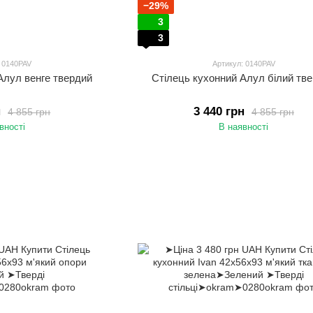
−29%
3
3
: 0140PAV
Артикул: 0140PAV
Алул венге твердий
Стілець кухонний Алул білий тв
н
3 440 грн
4 855 грн
4 855 грн
вності
В наявності