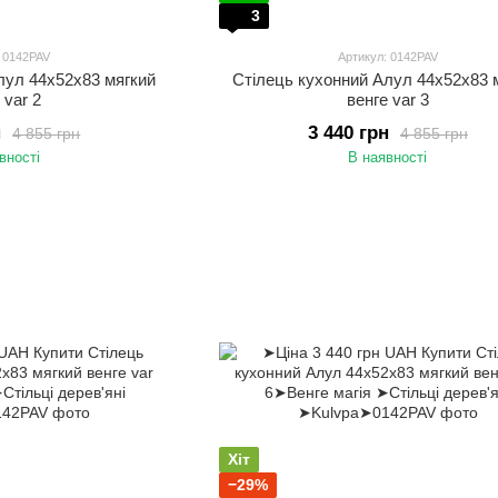
3
: 0142PAV
Артикул: 0142PAV
лул 44х52х83 мягкий
Стілець кухонний Алул 44х52х83 
 var 2
венге var 3
н
3 440 грн
4 855 грн
4 855 грн
вності
В наявності
Хіт
−29%