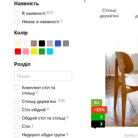
Наявність
Стільці
454
В наявності
дерев'яні
д
2
Немає в наявності
Колір
Розділ
Комплект стіл та
4
стільці
439
Стільці дерев'яні
Хіт
4
Стіл обідній
−33%
3
4
Обідній стіл та стільці
3
1
Стіл
4
Недорогі обідні групи
Артикул