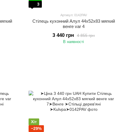
3
Артикул: 0142PAV
мягкий
Стілець кухонний Алул 44х52х83 мягкий
венге var 4
3 440 грн
4 855 грн
В наявності
Хіт
−29%