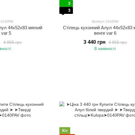
3
3
: 0142PAV
Артикул: 0142PAV
лул 44х52х83 мягкий
Стілець кухонний Алул 44х52х83 
 var 5
венге var 6
н
3 440 грн
4 855 грн
4 855 грн
вності
В наявності
Хіт