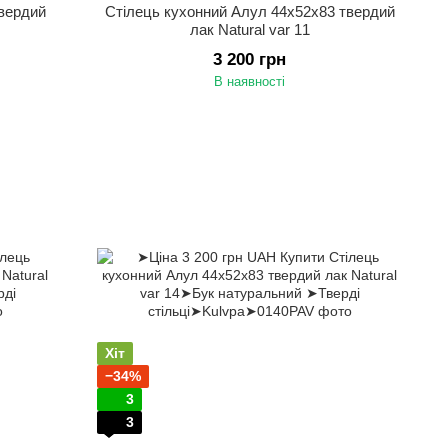
твердий
Стілець кухонний Алул 44х52х83 твердий
лак Natural var 11
3 200 грн
В наявності
Хіт
−34%
3
3