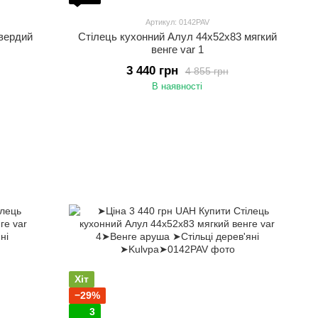
Артикул: 0142PAV
твердий
Стілець кухонний Алул 44х52х83 мягкий
венге var 1
3 440 грн
4 855 грн
В наявності
Хіт
−29%
3