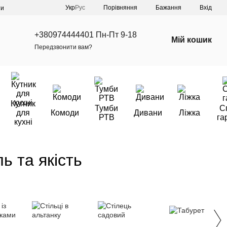
Порівняння
Укр
Рус
Бажання
Вхід
ти
+380974444401 Пн-Пт 9-18
Мій кошик
Передзвонити вам?
Кутник
Тумби
С
для
Комоди
Дивани
Ліжка
РТВ
га
кухні
ь та якість