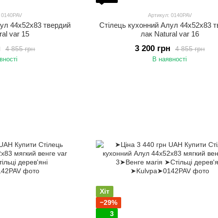
: 0140PAV
Артикул: 0140PAV
лул 44х52х83 твердий
Стілець кухонний Алул 44х52х83 
ral var 15
лак Natural var 16
н
3 200 грн
4 855 грн
4 855 грн
вності
В наявності
Хіт
−29%
3