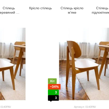
Стілець
Крісло стілець
Стілець крісло
Стілець 
еревяний не
м'яке
підлокітни
дорогий
Хіт
−34%
3
3
: 0140PAV
Артикул: 0140PAV