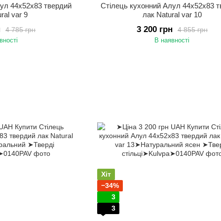
лул 44х52х83 твердий
Стілець кухонний Алул 44х52х83 
ral var 9
лак Natural var 10
н
3 200 грн
4 785 грн
4 855 грн
вності
В наявності
Хіт
−34%
3
3