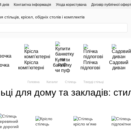
4 днів
Контактна інформація
Угода користувача
Договір публічної офер
 стільців, крісел, обідніх столів і комплектів
Купити
Крісла
Плічка
Садовий
очка
банкетку
комп'ютерні
підлогові
диван
чи пуф
Головна
Каталог
Стілець
Тверді стільці
льці для дому та закладів: стил