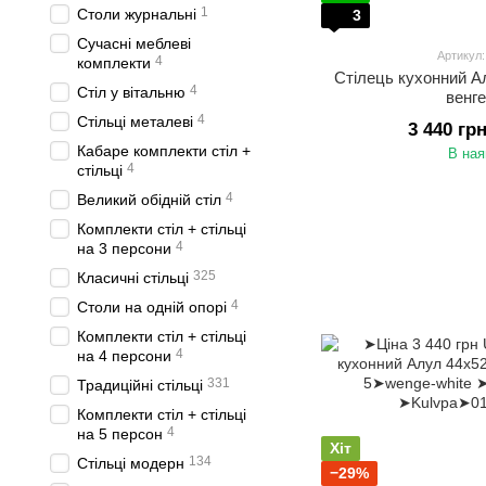
1
Столи журнальні
3
Сучасні меблеві
Артикул
4
комплекти
Стілець кухонний А
4
Стіл у вітальню
венге
4
Стільці металеві
3 440 гр
Кабаре комплекти стіл +
В ная
4
стільці
4
Великий обідній стіл
Комплекти стіл + стільці
4
на 3 персони
325
Класичні стільці
4
Столи на одній опорі
Комплекти стіл + стільці
4
на 4 персони
331
Традиційні стільці
Комплекти стіл + стільці
4
на 5 персон
Хіт
134
Стільці модерн
−29%