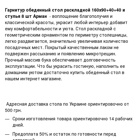
Гарнитур обеденный стол раскладной 160х90+40+40 и
стулья 8 шт Арман
- воплощение благополучия и
классической красоты, украсит любой интерьер добавит
ему комфортабельности и уюта. Стол раскладной с
геометрическим орнаментом по периметру столешницы,
легко раздвигается, значительно увеличивая количество
посадочных мест. Покрытый качественным лаком не
подвержен рассыханию и появлению микротрещин.
Прочный массив бука обеспечивает долговечность
эксплуатации. Что бы украсить гостиную, наполнить ее
домашним уютом достаточно купить обеденный стол в
нашем интернет магазине.
Адресная доставка стола по Украине ориентировочно от
500 грн.
Сроки изготовления товара ориентировочно 14 рабочих
дней.
Предоплата 50% и остаток по готовности перед
отправкой..