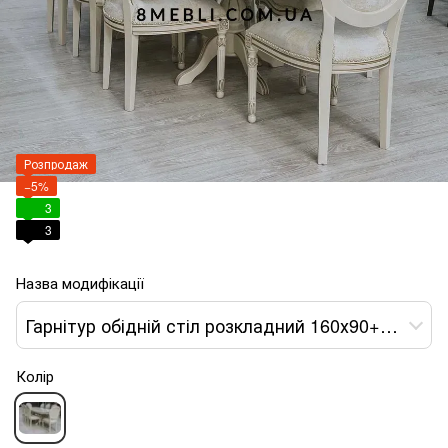
Розпродаж
−5%
3
3
Назва модифікації
Гарнітур обідній стіл розкладний 160х90+40+40 та стільці 8 шт Арман
Колір