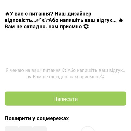
🔥У вас є питання? Наш дизайнер
відповість...✅ 👉Або напишіть ваш відгук... 🔥
Вам не складно. нам приємно 💞
Я чекаю на ваші питання 💞 Або напишіть ваш відгук..
🔥 Вам не складно, нам приємно 💞
Написати
Поширити у соцмережах