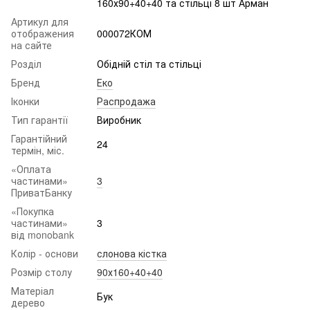
160х90+40+40 та стільці 8 шт Арман
Артикул для
отображения
000072КОМ
на сайте
Розділ
Обідній стіл та стільці
Бренд
Еко
Іконки
Распродажа
Тип гарантії
Виробник
Гарантійний
24
термін, міс.
«Оплата
частинами»
3
ПриватБанку
«Покупка
частинами»
3
від monobank
Колір - основи
слонова кістка
Розмір столу
90х160+40+40
Матеріал
Бук
дерево