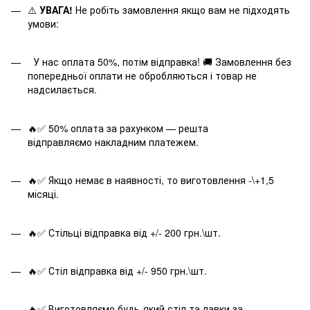
⚠️
УВАГА!
Не робіть замовлення якщо вам не підходять
умови:
У нас оплата 50%, потім відправка! 🚚 Замовлення без
попередньої оплати не обробляються і товар не
надсилається.
🔥✅ 50% оплата за рахунком — решта
відправляємо накладним платежем.
🔥✅ Якщо немає в наявності, то виготовлення -\+1,5
місяці.
🔥✅ Стільці відправка від +/- 200 грн.\шт.
🔥✅ Стіл відправка від +/- 950 грн.\шт.
🔥✅ Виготовляємо будь-який стіл та лавки за