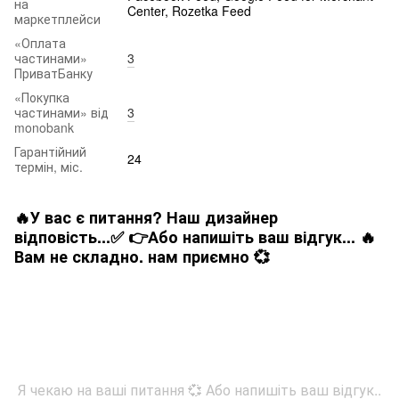
на
Center, Rozetka Feed
маркетплейси
«Оплата
частинами»
3
ПриватБанку
«Покупка
частинами» від
3
monobank
Гарантійний
24
термін, міс.
🔥У вас є питання? Наш дизайнер
відповість...✅ 👉Або напишіть ваш відгук... 🔥
Вам не складно. нам приємно 💞
Я чекаю на ваші питання 💞 Або напишіть ваш відгук..