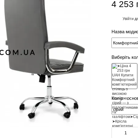
4 253 
Увійти
дл
%
Назва модиф
Виберіть ко
Колір - осно