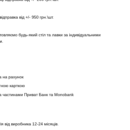
відправка від +/- 950 грн.\шт.
товляємо будь-який стіл та лавки за індивідуальними
и.
а на рахунок
тною карткою
а частинами Приват Банк та Monobank
ія від виробника 12-24 місяців.