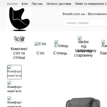
Перейти до основного контенту
Каталог
Блог
Про нас
Оплата і доставка
Обмін та повернення 1
Відгуки про магазин
8mebli.com.ua - Виготовлення
Комплект
Меблі під
стіл та
Стіл
Стілець
Лав
старовину
стільці