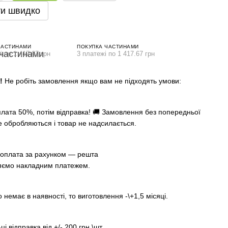
и швидко
ЧАСТИНАМИ
ПОКУПКА ЧАСТИНАМИ
і по 1 417.67 грн
3 платежі по 1 417.67 грн
А!
Не робіть замовлення якщо вам не підходять умови:
лата 50%, потім відправка! 🚚 Замовлення без попередньої
е обробляються і товар не надсилається.
оплата за рахунком — решта
яємо накладним платежем.
немає в наявності, то виготовлення -\+1,5 місяці.
ці відправка від +/- 200 грн.\шт.