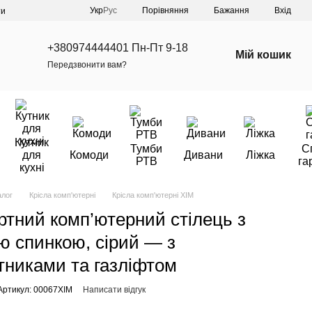
Порівняння
Укр
Рус
Бажання
Вхід
ти
+380974444401 Пн-Пт 9-18
Мій кошик
Передзвонити вам?
Кутник
Тумби
С
для
Комоди
Дивани
Ліжка
РТВ
га
кухні
алог
Крісла комп'ютерні
Крісла комп'ютерні XIM
тний комп’ютерний стілець з
ю спинкою, сірий — з
ітниками та газліфтом
Артикул: 00067XIM
Написати відгук