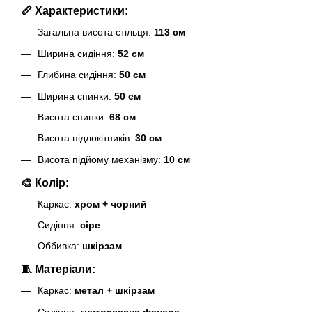
📏 Характеристики:
Загальна висота стільця:
113 см
Ширина сидіння:
52 см
Глибина сидіння:
50 см
Ширина спинки:
50 см
Висота спинки:
68 см
Висота підлокітників:
30 см
Висота підйому механізму:
10 см
🎨 Колір:
Каркас:
хром + чорний
Сидіння:
сіре
Оббивка:
шкірзам
🧵 Матеріали:
Каркас:
метал + шкірзам
Сидіння:
гнутоклеєна фанера