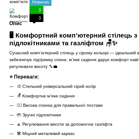
Новинка
3
3
Опис
🖥️
Комфортний комп’ютерний стілець з 
підлокітниками та газліфтом
🪑✨
Сучасний комп’ютерний стілець у сірому кольорі — ідеальний в
забезпечує підтримку спини, м’яке сидіння дарує комфорт навіт
регулювати висоту 🔧💼
⭐ Переваги:
🎨 Стильний універсальний сірий колір
🪑 Комфортне м’яке сидіння
🧍‍♂️ Висока спинка для правильної постави
🤲 Зручні підлокітники
🔼 Регулювання висоти за допомогою газліфта
🛠 Міцний металевий каркас