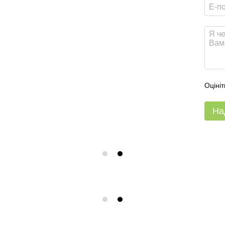
Оцініт
На