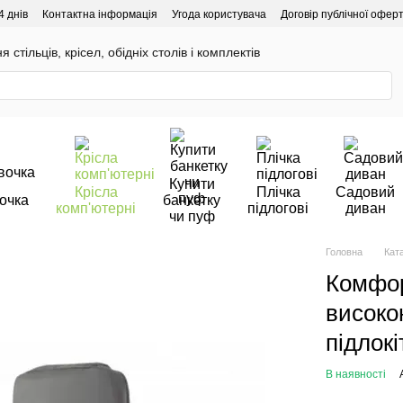
4 днів
Контактна інформація
Угода користувача
Договір публічної офер
 стільців, крісел, обідніх столів і комплектів
Купити
Крісла
Плічка
Садовий
очка
банкетку
комп'ютерні
підлогові
диван
чи пуф
Головна
Кат
Комфор
високо
підлок
В наявності