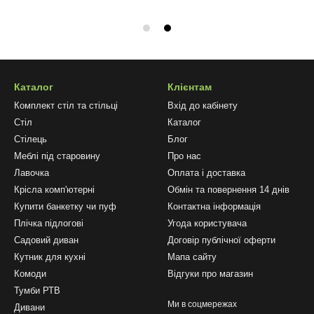
Каталог
Клієнтам
Комплект стіл та стільці
Вхід до кабінету
Стіл
Каталог
Стілець
Блог
Меблі під старовину
Про нас
Лавочка
Оплата і доставка
Крісла комп'ютерні
Обмін та повернення 14 днів
Купити банкетку чи пуф
Контактна інформація
Плічка підлогові
Угода користувача
Садовий диван
Договір публічної оферти
Кутник для кухні
Мапа сайту
Комоди
Відгуки про магазин
Тумби РТВ
Ми в соцмережах
Дивани