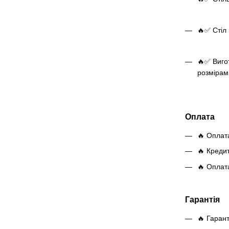
🔥✅ Стіл 
🔥✅ Виго
розмірам
Оплата
🔥 Оплат
🔥 Креди
🔥 Оплат
Гарантія
🔥 Гарант