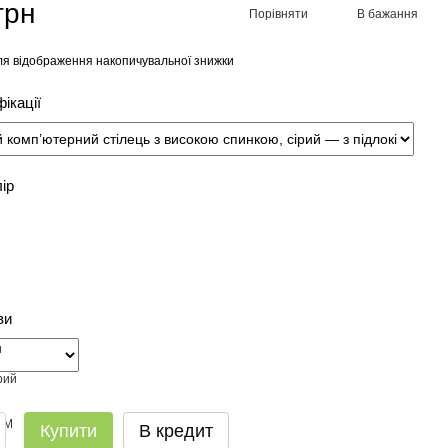
грн
Порівняти
В бажання
я відображення накопичувальної знижки
ікації
лір
ви
Купити
В кредит