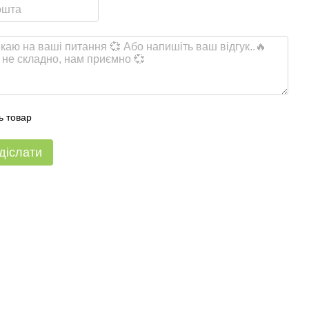
ь товар
діслати