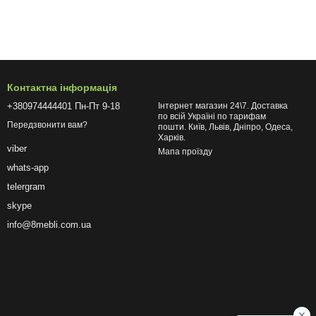
Контактна інформація
+380974444401 Пн-Пт 9-18
Інтернет магазин 24\7. Доставка
по всій Україні по тарифам
Передзвонити вам?
пошти. Київ, Львів, Дніпро, Одеса,
Харків.
viber
Мапа проїзду
whats-app
telergram
skype
info@8mebli.com.ua