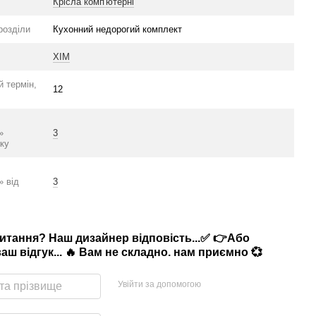
Крісла комп'ютерні
розділи
Кухонний недорогий комплект
XIM
й термін,
12
»
3
ку
» від
3
питання? Наш дизайнер відповість...✅ 👉Або
аш відгук... 🔥 Вам не складно. нам приємно 💞
Увійти за допомогою