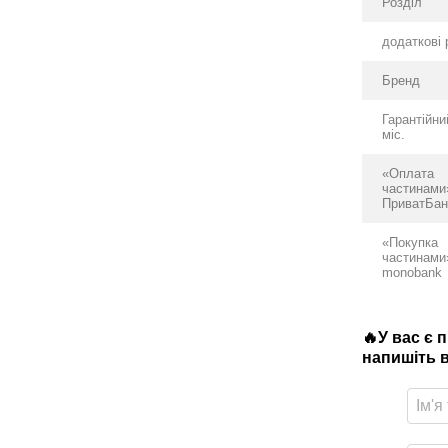
Розділ
додаткові 
Бренд
Гарантійни
міс.
«Оплата
частинами
ПриватБан
«Покупка
частинами
monobank
🔥У вас є 
напишіть в