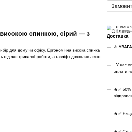
Замовит
ОПЛАТА 
3 платеж
високою спинкою, сірий — з
Доставка
⚠️
УВАГ
ибір для дому чи офісу. Ергономічна висока спинка
ь під час тривалої роботи, а газліфт дозволяє легко
У нас оп
оплати н
🔥✅ 50% 
відправл
🔥✅ Якщо 
🔥✅ Стіль