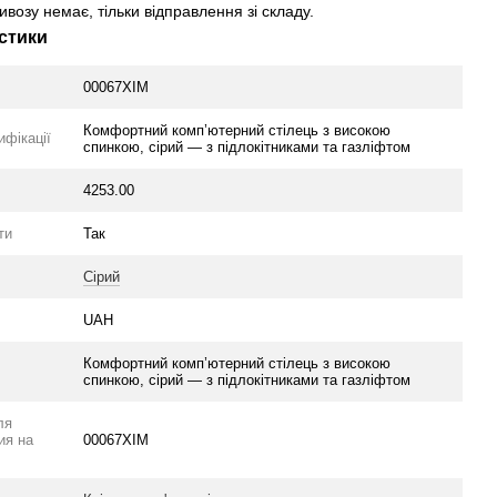
возу немає, тільки відправлення зі складу.
стики
00067XIM
Комфортний комп’ютерний стілець з високою
ифікації
спинкою, сірий — з підлокітниками та газліфтом
4253.00
ти
Так
Сірий
UAH
Комфортний комп’ютерний стілець з високою
спинкою, сірий — з підлокітниками та газліфтом
ля
ия на
00067XIM