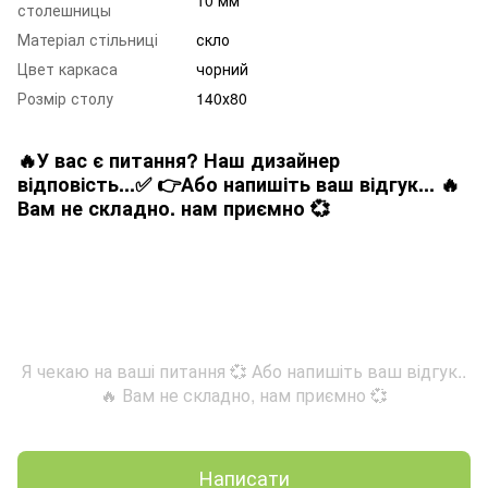
10 мм
столешницы
Матеріал стільниці
скло
Цвет каркаса
чорний
Розмір столу
140х80
🔥У вас є питання? Наш дизайнер
відповість...✅ 👉Або напишіть ваш відгук... 🔥
Вам не складно. нам приємно 💞
Я чекаю на ваші питання 💞 Або напишіть ваш відгук..
🔥 Вам не складно, нам приємно 💞
Написати