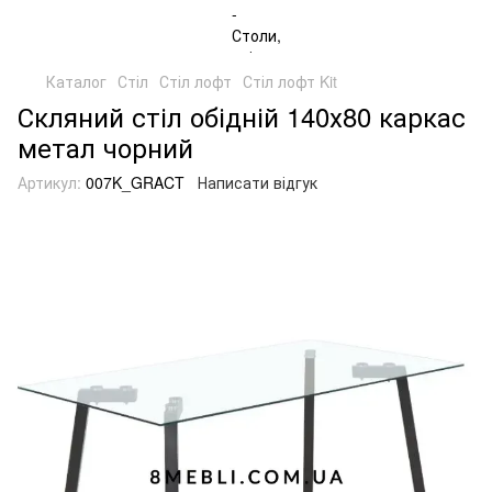
Каталог
Стіл
Стіл лофт
Стіл лофт Kit
Скляний стіл обідній 140х80 каркас
метал чорний
Артикул:
007K_GRACT
Написати відгук