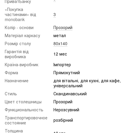
ПриватБанку
«Покупка
частинами» від
3
monobank
Колір - основи
Прозорий
Матеріал каркасу
метал
Розмір столу
80х140
Гарантія від
12 мес
виробника
Країна-виробник
Імпортер
Форма
Прямокутний
Назначение
для вітальні, для кухні, для кафе,
універсальний
Стиль
Скандинавський
Цвет столешницы
Прозорий
Функциональность
Нерозсувний
Транспортировочное
розбірний
состояние
Толщина