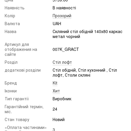
Наявність
В наявності
Колір
Прозорий
Валюта
UAH
Назва
Скляний стіл обідній 140х80 каркас
метал чорний
Артикул для
отображения на
007K_GRACT
сайте
Розділ
Стіл лофт
додаткові розділи
Стіл обідній, Стіл кухонний , Стіл
лофт, Столи скляні
Бренд
Kit
Іконки
Хит
Тип гарантії
Виробник
Гарантійний термін,
24
міс.
Стан товару
Новий
«Оплата частинами»
3