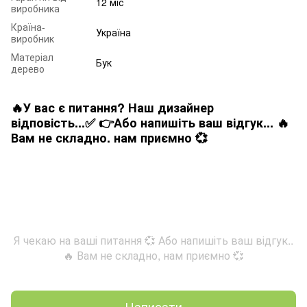
12 міс
виробника
Країна-
Україна
виробник
Матеріал
Бук
дерево
🔥У вас є питання? Наш дизайнер
відповість...✅ 👉Або напишіть ваш відгук... 🔥
Вам не складно. нам приємно 💞
Я чекаю на ваші питання 💞 Або напишіть ваш відгук..
🔥 Вам не складно, нам приємно 💞
Написати