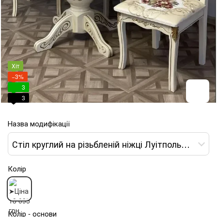
Хіт
−3%
3
3
Назва модифікації
Стіл круглий на різьбленій ніжці Луітпольд 100х100+40
Колір
Колір - основи