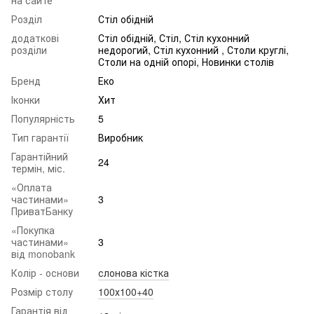
Розділ
Стіл обідній
додаткові
Стіл обідній, Стіл, Стіл кухонний
розділи
недорогий, Стіл кухонний , Столи круглі,
Столи на одній опорі, Новинки столів
Бренд
Еко
Іконки
Хит
Популярність
5
Тип гарантії
Виробник
Гарантійний
24
термін, міс.
«Оплата
частинами»
3
ПриватБанку
«Покупка
частинами»
3
від monobank
Колір - основи
слонова кістка
Розмір столу
100х100+40
Гарантія від