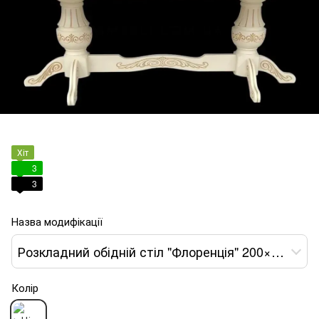
Хіт
3
3
Назва модифікації
Розкладний обідній стіл "Флоренція" 200×100 (+40+40) см | Класика • Слонова кістка з золотою патиною
Колір