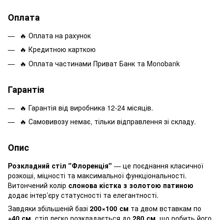
Оплата
🔥 Оплата на рахунок
🔥 Кредитною карткою
🔥 Оплата частинами Приват Банк та Monobank
Гарантія
🔥 Гарантія від виробника 12-24 місяців.
🔥 Самовивозу немає, тільки відправлення зі складу.
Опис
Розкладний стіл "Флоренція"
— це поєднання класичної
розкоші, міцності та максимальної функціональності.
Витончений колір
слонова кістка з золотою патиною
додає інтер’єру статусності та елегантності.
Завдяки збільшеній базі
200×100 см
та двом вставкам по
+40 см
, стіл легко розкладається до
280 см
, що робить його