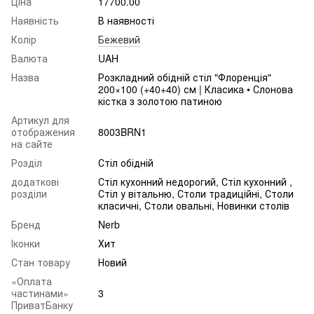
Ціна
17700.00
Наявність
В наявності
Колір
Бежевий
Валюта
UAH
Назва
Розкладний обідній стіл "Флоренція"
200×100 (+40+40) см | Класика • Слонова
кістка з золотою патиною
Артикул для
отображения
8003BRN1
на сайте
Розділ
Стіл обідній
додаткові
Стіл кухонний недорогий, Стіл кухонний ,
розділи
Стіл у вітальню, Столи традиційні, Столи
класичні, Столи овальні, Новинки столів
Бренд
Nerb
Іконки
Хит
Стан товару
Новий
«Оплата
частинами»
3
ПриватБанку