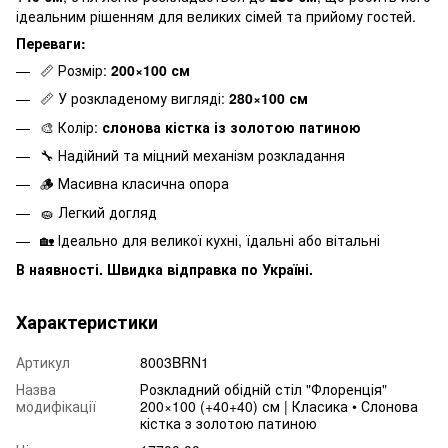
ідеальним рішенням для великих сімей та прийому гостей.
Переваги:
📏 Розмір:
200×100 см
📏 У розкладеному вигляді:
280×100 см
🎨 Колір:
слонова кістка із золотою патиною
🔧 Надійний та міцний механізм розкладання
🪵 Масивна класична опора
🧽 Легкий догляд
🏡 Ідеально для великої кухні, їдальні або вітальні
В наявності. Швидка відправка по Україні.
Характеристики
Артикул
8003BRN1
Назва
Розкладний обідній стіл "Флоренція"
модифікації
200×100 (+40+40) см | Класика • Слонова
кістка з золотою патиною