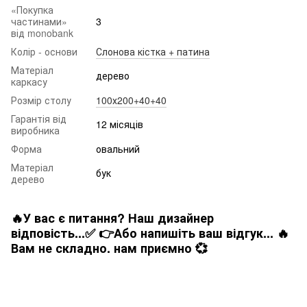
«Покупка
частинами»
3
від monobank
Колір - основи
Слонова кістка + патина
Матеріал
дерево
каркасу
Розмір столу
100х200+40+40
Гарантія від
12 місяців
виробника
Форма
овальний
Матеріал
бук
дерево
🔥У вас є питання? Наш дизайнер
відповість...✅ 👉Або напишіть ваш відгук... 🔥
Вам не складно. нам приємно 💞