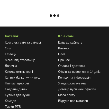
Каталог
Клієнтам
Комплект стіл та стільці
Вхід до кабінету
Стіл
Каталог
Стілець
Блог
Меблі під старовину
Про нас
Лавочка
Оплата і доставка
Крісла комп'ютерні
Обмін та повернення 14 днів
Купити банкетку чи пуф
Контактна інформація
Плічка підлогові
Угода користувача
Садовий диван
Договір публічної оферти
Кутник для кухні
Мапа сайту
Комоди
Відгуки про магазин
Тумби РТВ