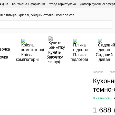
4 днів
Контактна інформація
Угода користувача
Договір публічної офер
 стільців, крісел, обідніх столів і комплектів
Купити
Крісла
Плічка
Садовий
очка
банкетку
комп'ютерні
підлогові
диван
чи пуф
Головна
Кат
Кухонн
темно-
В наявності
1 688 