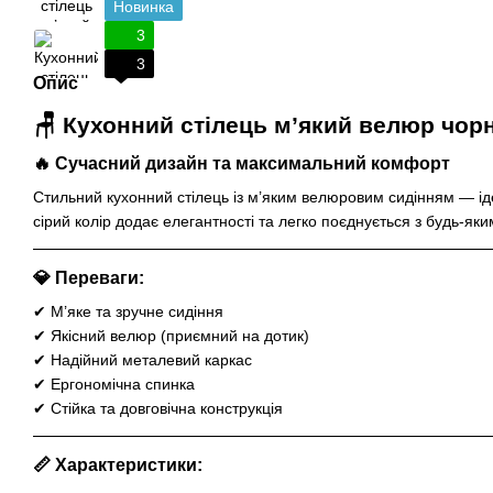
Новинка
3
3
Опис
🪑 Кухонний стілець м’який велюр чор
🔥 Сучасний дизайн та максимальний комфорт
Стильний кухонний стілець із м’яким велюровим сидінням — ід
сірий колір додає елегантності та легко поєднується з будь-яки
💎 Переваги:
✔ М’яке та зручне сидіння
✔ Якісний велюр (приємний на дотик)
✔ Надійний металевий каркас
✔ Ергономічна спинка
✔ Стійка та довговічна конструкція
📏 Характеристики: