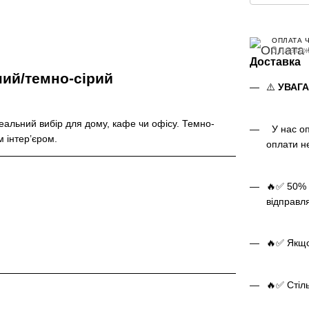
ОПЛАТА 
3 платеж
Доставка
ний/темно-сірий
⚠️
УВАГ
еальний вибір для дому, кафе чи офісу. Темно-
У нас оп
м інтер’єром.
оплати н
🔥✅ 50% 
відправл
🔥✅ Якщо 
🔥✅ Стіль