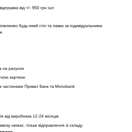
відправка від +/- 950 грн.\шт.
товляємо будь-який стіл та лавки за індивідуальними
и.
а на рахунок
тною карткою
а частинами Приват Банк та Monobank
ія від виробника 12-24 місяців.
возу немає, тільки відправлення зі складу.