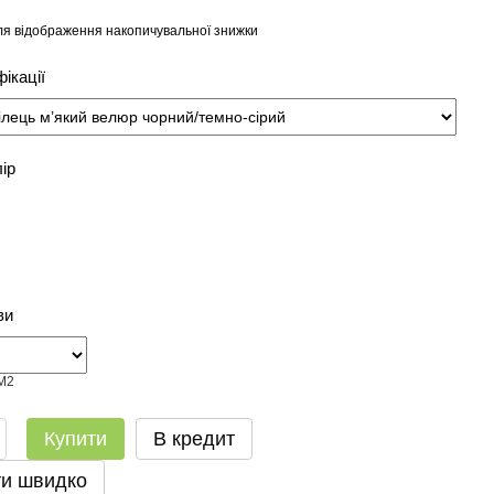
я відображення накопичувальної знижки
ікації
лір
ви
Купити
В кредит
и швидко