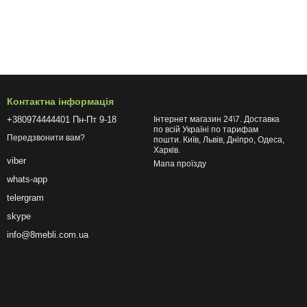
Контактна інформація
+380974444401 Пн-Пт 9-18
Інтернет магазин 24\7. Доставка
по всій Україні по тарифам
Передзвонити вам?
пошти. Київ, Львів, Дніпро, Одеса,
Харків.
viber
Мапа проїзду
whats-app
telergram
skype
info@8mebli.com.ua