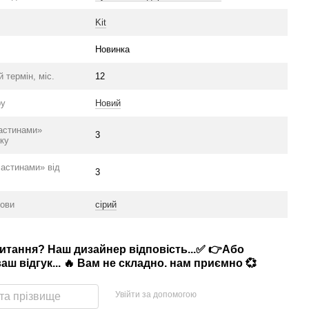
Kit
Новинка
й термін, міс.
12
ру
Новий
астинами»
3
ку
частинами» від
3
нови
сірий
питання? Наш дизайнер відповість...✅ 👉Або
аш відгук... 🔥 Вам не складно. нам приємно 💞
Увійти за допомогою