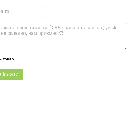
ь товар
діслати