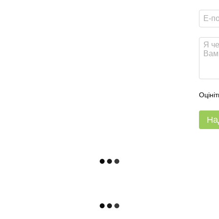
Оцініт
На