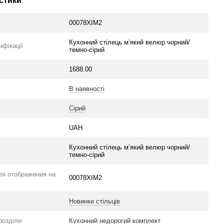
стики
00078XIM2
Кухонний стілець м’який велюр чорний/
ифікації
темно-сірий
1688.00
В наявності
Сірий
UAH
Кухонний стілець м’який велюр чорний/
темно-сірий
ля отображения на
00078XIM2
Новинки стільців
розділи
Кухонний недорогий комплект