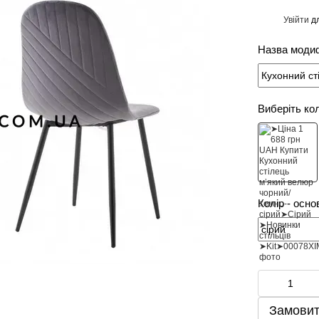
Увійти
дл
%
Назва модиф
Виберіть ко
Колір - осно
Замовит