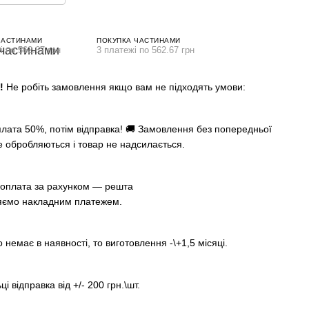
ЧАСТИНАМИ
ПОКУПКА ЧАСТИНАМИ
і по 562.67 грн
3 платежі по 562.67 грн
А!
Не робіть замовлення якщо вам не підходять умови:
лата 50%, потім відправка! 🚚 Замовлення без попередньої
е обробляються і товар не надсилається.
оплата за рахунком — решта
яємо накладним платежем.
немає в наявності, то виготовлення -\+1,5 місяці.
ці відправка від +/- 200 грн.\шт.