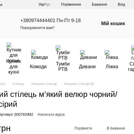
Порівняння
Укр
Рус
Бажання
Вхід
ти
+380974444401 Пн-Пт 9-18
Мій кошик
Передзвонити вам?
Кутник
Тумби
С
для
Комоди
Дивани
Ліжка
РТВ
га
кухні
алог
Стілець
Новинки стільців
Новинки стільців Kit
ий стілець м’який велюр чорний/
сірий
Артикул: 00078XIM2
Написати відгук
грн
Порівняти
В бажання