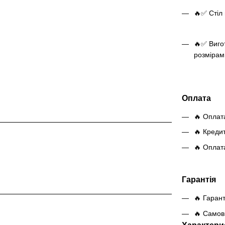
🔥✅ Стіл 
🔥✅ Виго
розмірам
Оплата
🔥 Оплат
🔥 Креди
🔥 Оплат
Гарантія
🔥 Гарант
🔥 Самови