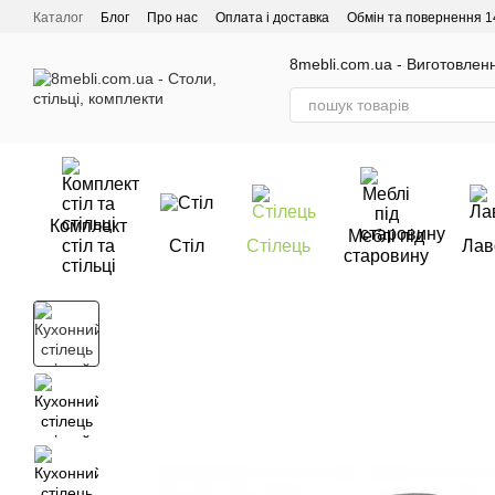
Перейти до основного контенту
Каталог
Блог
Про нас
Оплата і доставка
Обмін та повернення 1
Відгуки про магазин
8mebli.com.ua - Виготовлення
Комплект
Меблі під
стіл та
Стіл
Стілець
Лав
старовину
стільці