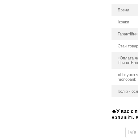
Бренд
Іконки
Гарантійни
Стан това
«Оплата ч
ПриватБан
«Покупка 
monobank
Колір - ос
🔥У вас є 
напишіть в