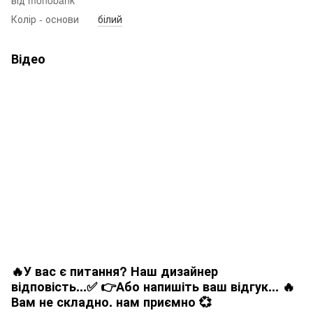
від monobank
Колір - основи
білий
Відео
🔥У вас є питання? Наш дизайнер
відповість...✅ 👉Або напишіть ваш відгук... 🔥
Вам не складно. нам приємно 💞