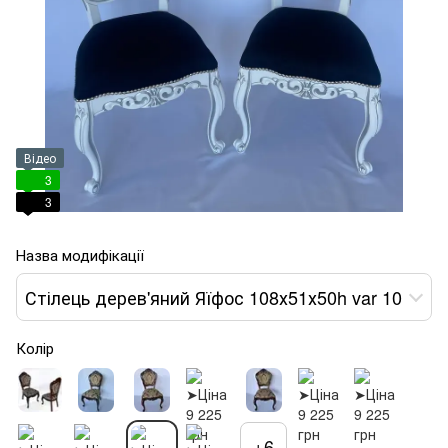
Відео
3
3
Назва модифікації
Стілець дерев'яний Яїфос 108х51х50h var 10
Колір
+6