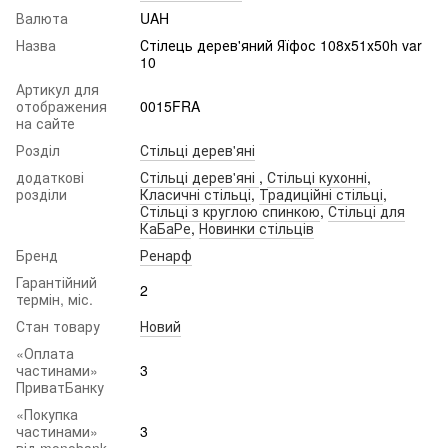
Валюта
UAH
Назва
Стілець дерев'яний Яїфос 108х51х50h var
10
Артикул для
отображения
0015FRA
на сайте
Розділ
Стільці дерев'яні
додаткові
Стільці дерев'яні
,
Стільці кухонні
,
розділи
Класичні стільці
,
Традиційні стільці
,
Стільці з круглою спинкою
,
Стільці для
КаБаРе
,
Новинки стільців
Бренд
Ренарф
Гарантійний
2
термін, міс.
Стан товару
Новий
«Оплата
частинами»
3
ПриватБанку
«Покупка
частинами»
3