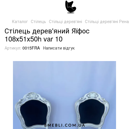
Каталог
Стілець
Стільці дерев'яні
Стільці дерев'яні Рен
Стілець дерев'яний Яїфос
108х51х50h var 10
Артикул:
0015FRA
Написати відгук