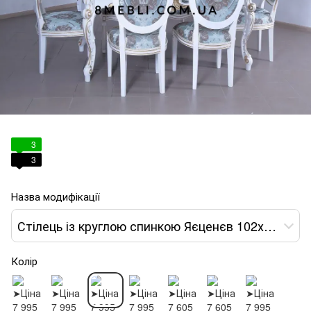
3
3
Назва модифікації
Стілець із круглою спинкою Яєценєв 102х51х49 білий тканина блакитна var 3
Колір