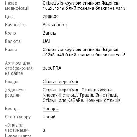
Назва
Стілець із круглою спинкою Яєценєв
модифікації
102х51х49 білий тканина блакитна var 3
Ціна
7995.00
Наявність
В наявності
Колір
Ваніль
Валюта
UAH
Назва
Стілець із круглою спинкою Яєценєв
102х51х49 білий тканина блакитна var 3
Артикул для
отображения
0006FRA
на сайте
Розділ
Стільці дерев'яні
додаткові
Стільці дерев'яні
,
Стільці кухонні
,
розділи
Класичні стільці
,
Традиційні стільці
,
Стільці для КаБаРе
,
Новинки стільців
Бренд
Ренарф
Стан товару
Новий
«Оплата
частинами»
3
ПриватБанку