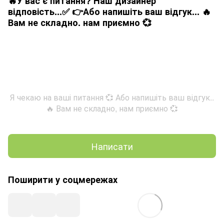
🔥У вас є питання? Наш дизайнер
відповість...✅ 👉Або напишіть ваш відгук... 🔥
Вам не складно. нам приємно 💞
Я чекаю на ваші питання 💞 Або напишіть ваш відгук..
🔥 Вам не складно, нам приємно 💞
Написати
Поширити у соцмережах