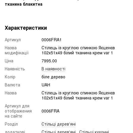
Характеристики
Артикул
0006FRA1
Назва
Стілець із круглою спинкою Яєценєв
модифікації
102х51х49 білий тканина крем var 1
Ціна
7995.00
Наявність
В наявності
Колір
біле дерево
Валюта
UAH
Назва
Стілець із круглою спинкою Яєценєв
102х51х49 білий тканина крем var 1
Артикул для
отображения
0006FRA
на сайте
Розділ
Стільці дерев'яні
додаткові
Стільці дерев'яні
,
Стільці кухонні
,