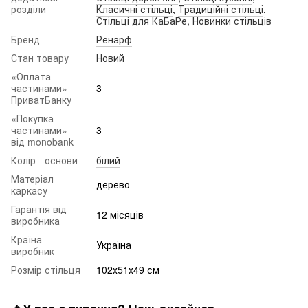
розділи
Класичні стільці
,
Традиційні стільці
,
Стільці для КаБаРе
,
Новинки стільців
Бренд
Ренарф
Стан товару
Новий
«Оплата
частинами»
3
ПриватБанку
«Покупка
частинами»
3
від monobank
Колір - основи
білий
Матеріал
дерево
каркасу
Гарантія від
12 місяців
виробника
Країна-
Україна
виробник
Розмір стільця
102х51х49 см