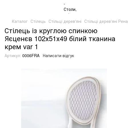
Каталог
Стілець
Стільці дерев'яні
Стільці дерев'яні Рен
Стілець із круглою спинкою
Яєценєв 102х51х49 білий тканина
крем var 1
Артикул:
0006FRA
Написати відгук