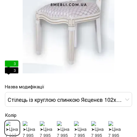
3
3
Назва модифікації
Стілець із круглою спинкою Яєценєв 102х51х49 білий тканина крем var 1
Колір