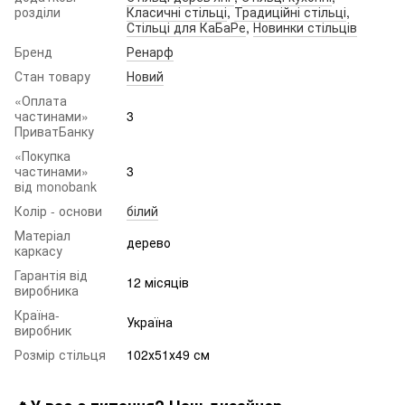
розділи
Класичні стільці
,
Традиційні стільці
,
Стільці для КаБаРе
,
Новинки стільців
Бренд
Ренарф
Стан товару
Новий
«Оплата
частинами»
3
ПриватБанку
«Покупка
частинами»
3
від monobank
Колір - основи
білий
Матеріал
дерево
каркасу
Гарантія від
12 місяців
виробника
Країна-
Україна
виробник
Розмір стільця
102х51х49 см