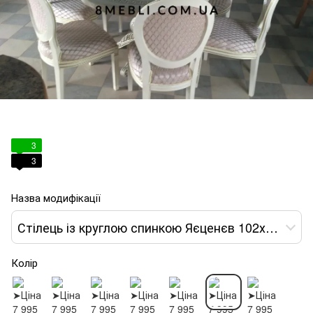
3
3
Назва модифікації
Стілець із круглою спинкою Яєценєв 102х51х49 білий тканина крем var 6
Колір