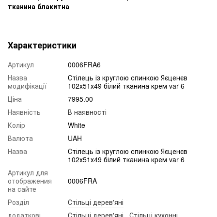
Характеристики
Артикул
0006FRA6
Назва
Стілець із круглою спинкою Яєценєв
модифікації
102х51х49 білий тканина крем var 6
Ціна
7995.00
Наявність
В наявності
Колір
White
Валюта
UAH
Назва
Стілець із круглою спинкою Яєценєв
102х51х49 білий тканина крем var 6
Артикул для
отображения
0006FRA
на сайте
Розділ
Стільці дерев'яні
додаткові
Стільці дерев'яні
,
Стільці кухонні
,