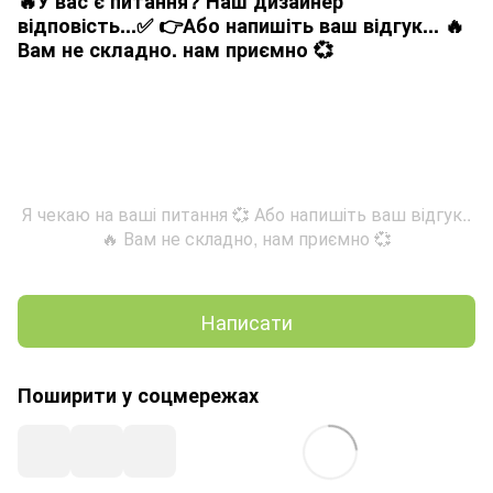
🔥У вас є питання? Наш дизайнер
відповість...✅ 👉Або напишіть ваш відгук... 🔥
Вам не складно. нам приємно 💞
Я чекаю на ваші питання 💞 Або напишіть ваш відгук..
🔥 Вам не складно, нам приємно 💞
Написати
Поширити у соцмережах