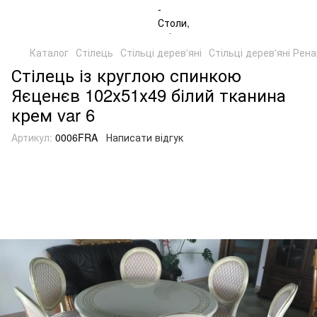
Каталог
Стілець
Стільці дерев'яні
Стільці дерев'яні Рен
Стілець із круглою спинкою
Яєценєв 102х51х49 білий тканина
крем var 6
Артикул:
0006FRA
Написати відгук