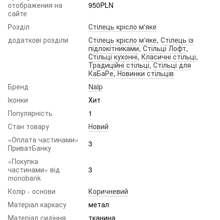
отображения на
950PLN
сайте
Розділ
Стілець крісло м'яке
додаткові розділи
Стілець крісло м'яке
,
Стілець із
підлокітниками
,
Стільці Лофт
,
Стільці кухонні
,
Класичні стільці
,
Традиційні стільці
,
Стільці для
КаБаРе
,
Новинки стільців
Бренд
Nalp
Іконки
Хит
Популярність
1
Стан товару
Новий
«Оплата частинами»
3
ПриватБанку
«Покупка
частинами» від
3
monobank
Колір - основи
Коричневий
Матеріал каркасу
метал
Матеріал сидіння
тканина