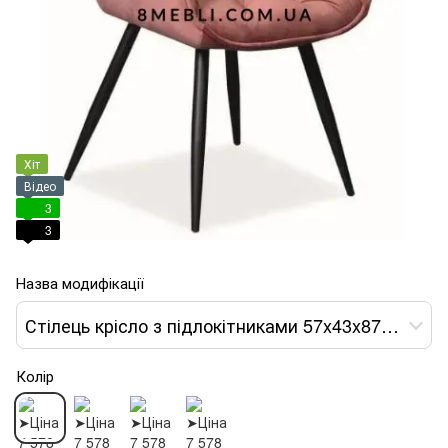
Хіт
Відео
3
3
Назва модифікації
Стілець крісло з підлокітниками 57x43x87 ніжки дерев'яні лак венге тканина коричнева
Колір