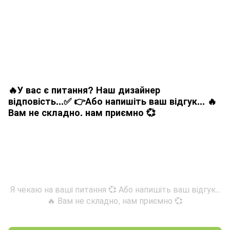
🔥У вас є питання? Наш дизайнер
відповість...✅ 👉Або напишіть ваш відгук... 🔥
Вам не складно. нам приємно 💞
Я чекаю на ваші питання 💞 Або напишіть ваш відгук..
🔥 Вам не складно, нам приємно 💞