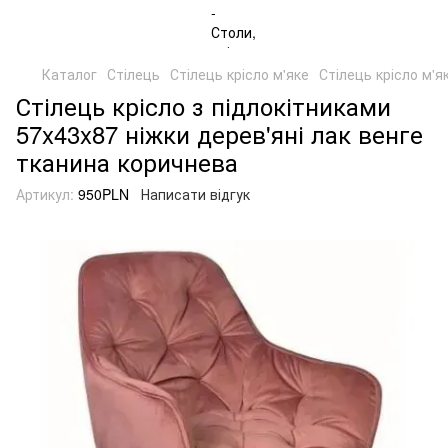
Каталог
Стілець
Стілець крісло м'яке
Стілець крісло м'я
Стілець крісло з підлокітниками
57x43x87 ніжки дерев'яні лак венге
тканина коричнева
Артикул:
950PLN
Написати відгук