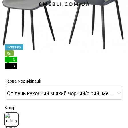
Новинка
Хіт
3
3
Назва модифікації
Стілець кухонний м’який чорний/сірий, металевий каркас, сучасний стиль
Колір