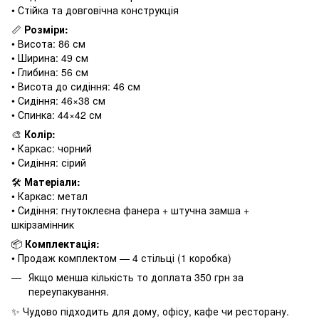
• Стійка та довговічна конструкція
📏
Розміри:
• Висота: 86 см
• Ширина: 49 см
• Глибина: 56 см
• Висота до сидіння: 46 см
• Сидіння: 46×38 см
• Спинка: 44×42 см
🎨
Колір:
• Каркас: чорний
• Сидіння: сірий
🛠
Матеріали:
• Каркас: метал
• Сидіння: гнутоклеєна фанера + штучна замша +
шкірзамінник
📦
Комплектація:
• Продаж комплектом — 4 стільці (1 коробка)
Якщо менша кількість то доплата 350 грн за
переупакування.
✨ Чудово підходить для дому, офісу, кафе чи ресторану.