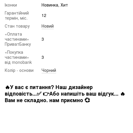
Іконки
Новинка, Хит
Гарантійний
12
термін, міс.
Стан товару
Новий
«Оплата
частинами»
3
ПриватБанку
«Покупка
частинами»
3
від monobank
Колір - основи
Чорний
🔥У вас є питання? Наш дизайнер
відповість...✅ 👉Або напишіть ваш відгук... 🔥
Вам не складно. нам приємно 💞