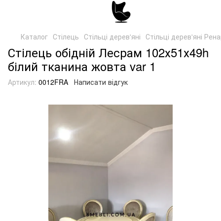
Каталог
Стілець
Стільці дерев'яні
Стільці дерев'яні Рен
Стілець обідній Лесрам 102х51х49h
білий тканина жовта var 1
Артикул:
0012FRA
Написати відгук