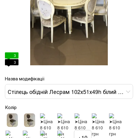
3
3
Назва модифікації
Стілець обідній Лесрам 102х51х49h білий тканина жовта var 1
Колір
+10