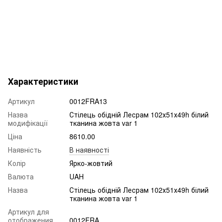
Характеристики
Артикул
0012FRA13
Назва
Стілець обідній Лесрам 102х51х49h білий
модифікації
тканина жовта var 1
Ціна
8610.00
Наявність
В наявності
Колір
Ярко-жовтий
Валюта
UAH
Назва
Стілець обідній Лесрам 102х51х49h білий
тканина жовта var 1
Артикул для
отображения
0012FRA