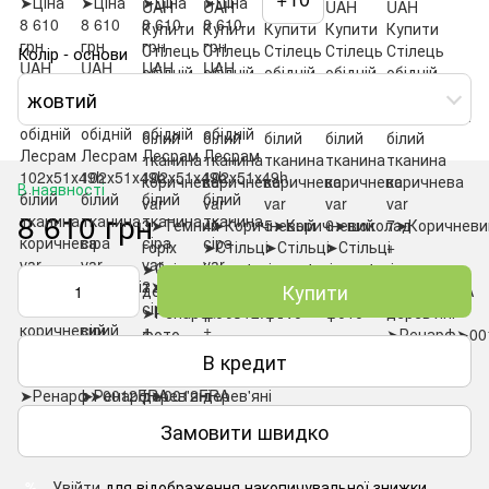
Колір - основи
жовтий
В наявності
8 610 грн
Купити
В кредит
Замовити швидко
Увійти
для відображення накопичувальної знижки
%