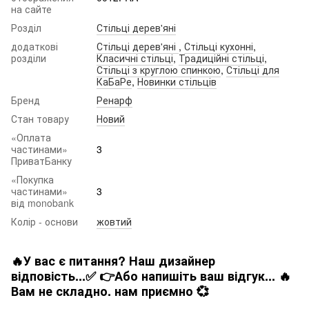
на сайте
Розділ
Стільці дерев'яні
додаткові
Стільці дерев'яні
,
Стільці кухонні
,
розділи
Класичні стільці
,
Традиційні стільці
,
Стільці з круглою спинкою
,
Стільці для
КаБаРе
,
Новинки стільців
Бренд
Ренарф
Стан товару
Новий
«Оплата
частинами»
3
ПриватБанку
«Покупка
частинами»
3
від monobank
Колір - основи
жовтий
🔥У вас є питання? Наш дизайнер
відповість...✅ 👉Або напишіть ваш відгук... 🔥
Вам не складно. нам приємно 💞