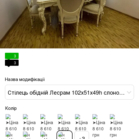
3
3
Назва модифікації
Стілець обідній Лесрам 102х51х49h слонова кістка var 11
Колір
+3