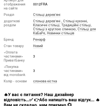
отображения
0012FRA
на сайте
Розділ
Стільці дерев'яні
додаткові
Стільці дерев'яні
,
Стільці кухонні
,
розділи
Класичні стільці
,
Традиційні стільці
,
Стільці з круглою спинкою
,
Стільці для
КаБаРе
,
Новинки стільців
Бренд
Ренарф
Стан товару
Новий
«Оплата
частинами»
3
ПриватБанку
«Покупка
частинами»
3
від monobank
Колір - основи
слонова кістка
🔥У вас є питання? Наш дизайнер
відповість...✅ 👉Або напишіть ваш відгук... 🔥
Вам не складно. нам приємно 💞