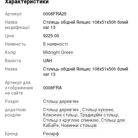
Характеристики
Артикул
0008FRA25
Назва
Стілець обідній Яіліцис 108х51х50h білий
модифікації
var 13
Ціна
9225.00
Наявність
В наявності
Колір
Midnight Green
Валюта
UAH
Назва
Стілець обідній Яіліцис 108х51х50h білий
var 13
Артикул для
отображения
0008FRA
на сайте
Розділ
Стільці дерев'яні
додаткові
Стільці дерев'яні
,
Стільці кухонні
,
розділи
Класичні стільці
,
Традиційні стільці
,
Стільці з круглою спинкою
,
Стільці для
КаБаРе
,
Новинки стільців
Бренд
Ренарф