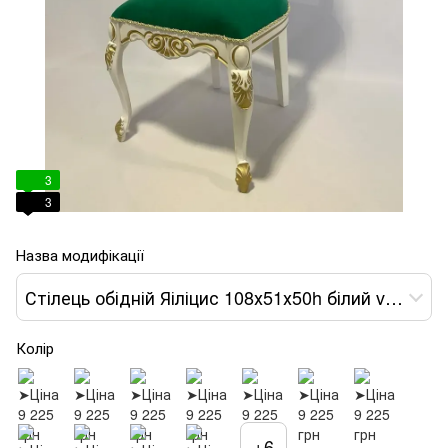
3
3
Назва модифікації
Стілець обідній Яіліцис 108х51х50h білий var 13
Колір
+6