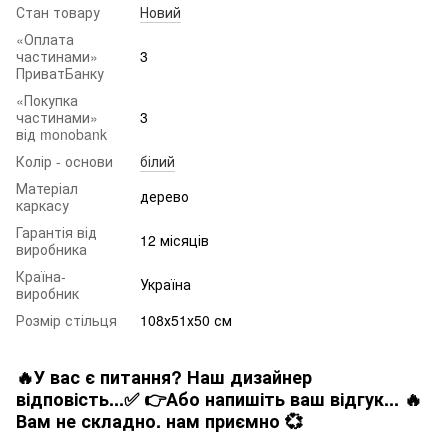
Стан товару
Новий
«Оплата
частинами»
3
ПриватБанку
«Покупка
частинами»
3
від monobank
Колір - основи
білий
Матеріал
дерево
каркасу
Гарантія від
12 місяців
виробника
Країна-
Україна
виробник
Розмір стільця
108х51х50 см
🔥У вас є питання? Наш дизайнер
відповість...✅ 👉Або напишіть ваш відгук... 🔥
Вам не складно. нам приємно 💞