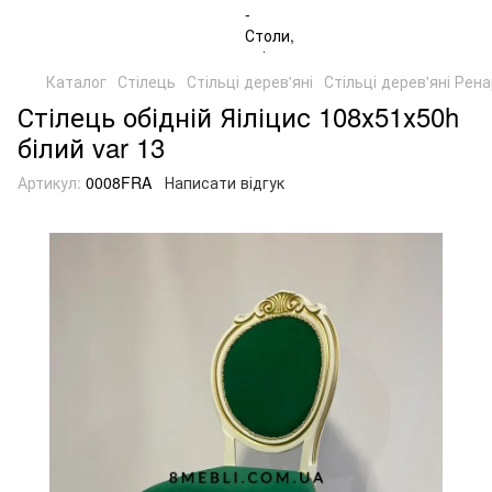
Каталог
Стілець
Стільці дерев'яні
Стільці дерев'яні Рен
Стілець обідній Яіліцис 108х51х50h
білий var 13
Артикул:
0008FRA
Написати відгук