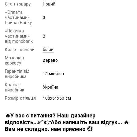
Стан товару
Новий
«Оплата
частинами»
3
ПриватБанку
«Покупка
частинами»
3
від monobank
Колір - основи
білий
Матеріал
дерево
каркасу
Гарантія від
12 місяців
виробника
Країна-
Україна
виробник
Розмір стільця
108х51х50 см
🔥У вас є питання? Наш дизайнер
відповість...✅ 👉Або напишіть ваш відгук... 🔥
Вам не складно. нам приємно 💞