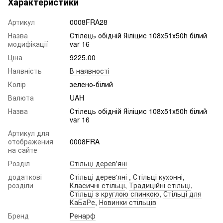
Характеристики
Артикул
0008FRA28
Назва
Стілець обідній Яіліцис 108х51х50h білий
модифікації
var 16
Ціна
9225.00
Наявність
В наявності
Колір
зелено-білий
Валюта
UAH
Назва
Стілець обідній Яіліцис 108х51х50h білий
var 16
Артикул для
отображения
0008FRA
на сайте
Розділ
Стільці дерев'яні
додаткові
Стільці дерев'яні
,
Стільці кухонні
,
розділи
Класичні стільці
,
Традиційні стільці
,
Стільці з круглою спинкою
,
Стільці для
КаБаРе
,
Новинки стільців
Бренд
Ренарф