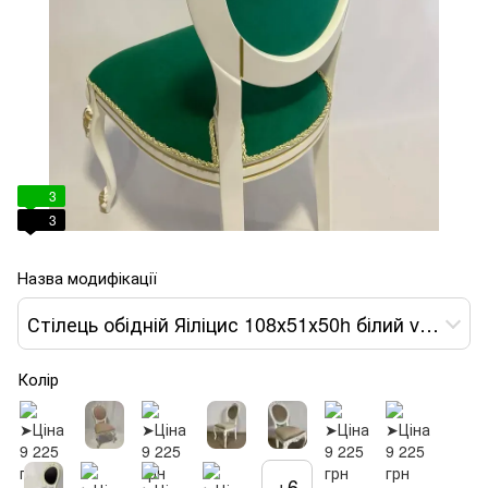
3
3
Назва модифікації
Стілець обідній Яіліцис 108х51х50h білий var 16
Колір
+6