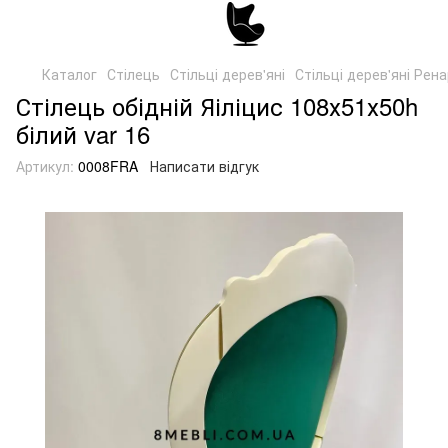
Каталог
Стілець
Стільці дерев'яні
Стільці дерев'яні Рен
Стілець обідній Яіліцис 108х51х50h
білий var 16
Артикул:
0008FRA
Написати відгук