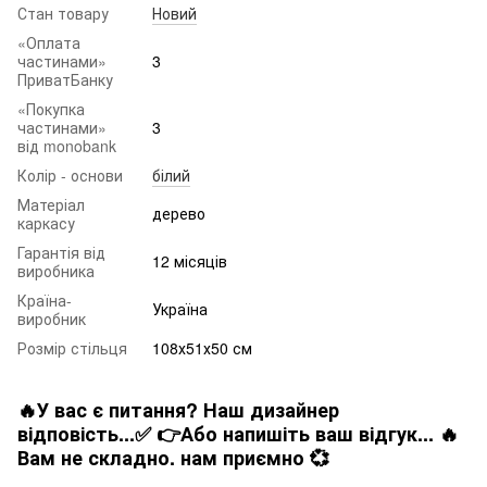
Стан товару
Новий
«Оплата
частинами»
3
ПриватБанку
«Покупка
частинами»
3
від monobank
Колір - основи
білий
Матеріал
дерево
каркасу
Гарантія від
12 місяців
виробника
Країна-
Україна
виробник
Розмір стільця
108х51х50 см
🔥У вас є питання? Наш дизайнер
відповість...✅ 👉Або напишіть ваш відгук... 🔥
Вам не складно. нам приємно 💞