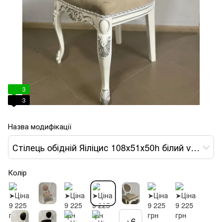
3
3
Назва модифікації
Стілець обідній Яіліцис 108х51х50h білий var 4
Колір
+6