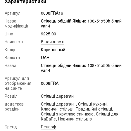
Характеристики
Артикул
0008FRA16
Назва
Стілець обідній Яіліцис 108х51х50h білий
модифікації
var 4
Ціна
9225.00
Наявність
В наявності
Колір
Коричневый
Валюта
UAH
Назва
Стілець обідній Яіліцис 108х51х50h білий
var 4
Артикул для
отображения
0008FRA
на сайте
Розділ
Стільці дерев'яні
додаткові
Стільці дерев'яні
,
Стільці кухонні
,
розділи
Класичні стільці
,
Традиційні стільці
,
Стільці з круглою спинкою
,
Стільці для
КаБаРе
,
Новинки стільців
Бренд
Ренарф