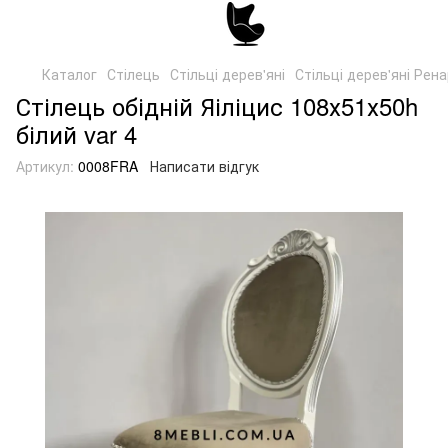
Каталог
Стілець
Стільці дерев'яні
Стільці дерев'яні Рен
Стілець обідній Яіліцис 108х51х50h
білий var 4
Артикул:
0008FRA
Написати відгук