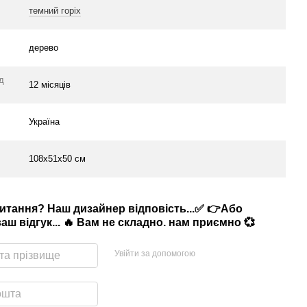
темний горіх
дерево
ід
12 місяців
Україна
108х51х50 см
питання? Наш дизайнер відповість...✅ 👉Або
аш відгук... 🔥 Вам не складно. нам приємно 💞
Увійти за допомогою