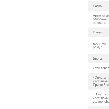
Назва
Артикул д
отображен
на сайте
Розділ
додаткові
розділи
Бренд
Стан това
«Оплата
частинами
ПриватБан
«Покупка
частинами
від monob