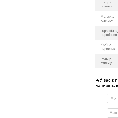
Колір -
основи
Матеріал
каркасу
Гарантія в
виробника
Країна-
виробник
Розмір
стільця
🔥У вас є 
напишіть в