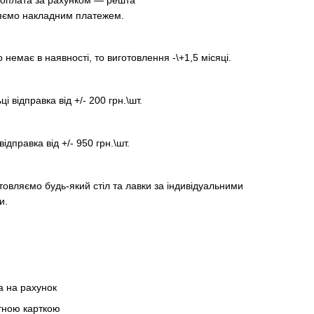
яємо накладним платежем.
немає в наявності, то виготовлення -\+1,5 місяці.
ці відправка від +/- 200 грн.\шт.
відправка від +/- 950 грн.\шт.
товляємо будь-який стіл та лавки за індивідуальними
и.
а на рахунок
тною карткою