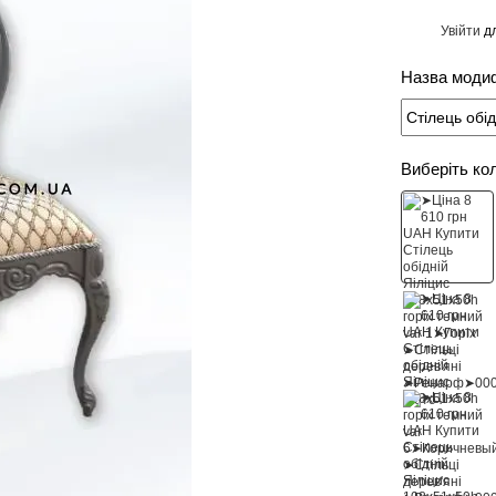
Увійти
дл
%
Назва модиф
Виберіть ко