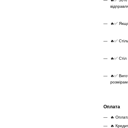
відправл
🔥✅ Якщо 
🔥✅ Стіль
🔥✅ Стіл 
🔥✅ Виго
розмірам
Оплата
🔥 Оплат
🔥 Креди