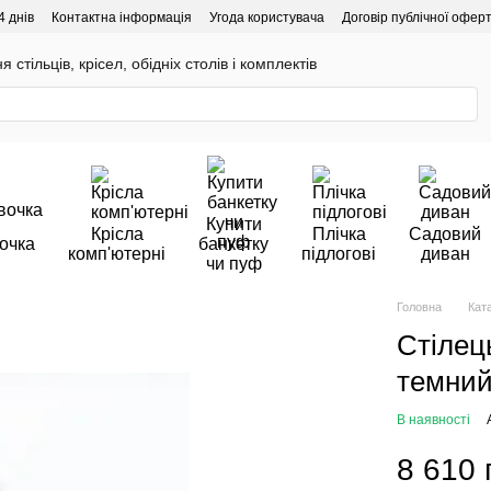
4 днів
Контактна інформація
Угода користувача
Договір публічної офер
 стільців, крісел, обідніх столів і комплектів
Купити
Крісла
Плічка
Садовий
очка
банкетку
комп'ютерні
підлогові
диван
чи пуф
Головна
Кат
Стілец
темний
В наявності
8 610 