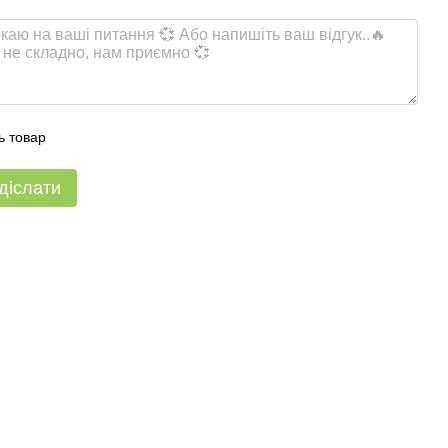
ь товар
діслати