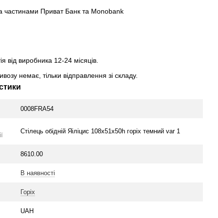
а частинами Приват Банк та Monobank
ія від виробника 12-24 місяців.
возу немає, тільки відправлення зі складу.
стики
0008FRA54
Стілець обідній Яіліцис 108х51х50h горіх темний var 1
ї
8610.00
В наявності
Горіх
UAH