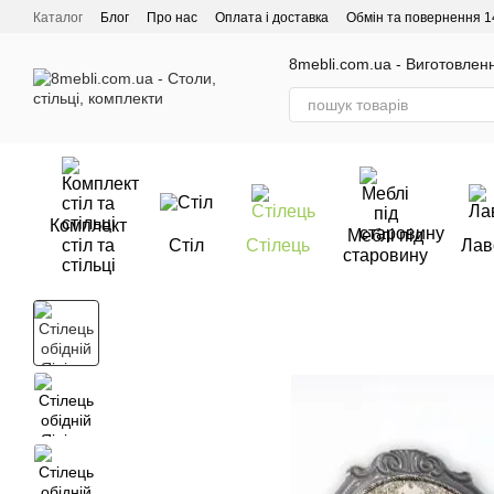
Перейти до основного контенту
Каталог
Блог
Про нас
Оплата і доставка
Обмін та повернення 1
Відгуки про магазин
8mebli.com.ua - Виготовлення
Комплект
Меблі під
стіл та
Стіл
Стілець
Лав
старовину
стільці