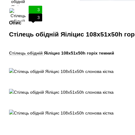
3
3
Опис
Стілець обідній Яіліцис 108х51х50h го
Стілець обідній
Яіліцис 108х51х50h горіх темний