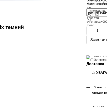
Колір - осно
ріх темний
Замовит
ОПЛАТА 
3 платеж
Доставка
⚠️
УВАГ
У нас оп
оплати н
🔥✅ 50% 