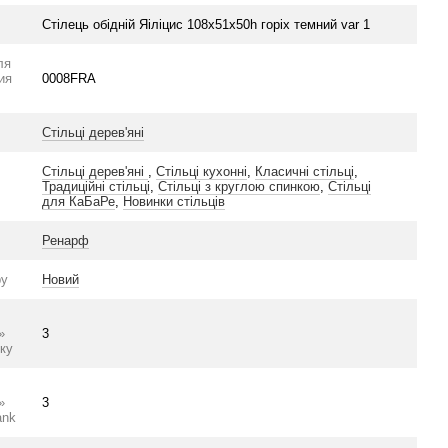
Стілець обідній Яіліцис 108х51х50h горіх темний var 1
ля
ия
0008FRA
Стільці дерев'яні
Стільці дерев'яні
,
Стільці кухонні
,
Класичні стільці
,
Традиційні стільці
,
Стільці з круглою спинкою
,
Стільці
для КаБаРе
,
Новинки стільців
Ренарф
ру
Новий
»
3
ку
»
3
ank