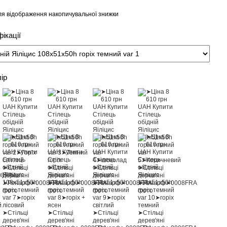
я відображення накопичувальної знижки
ікації
лір