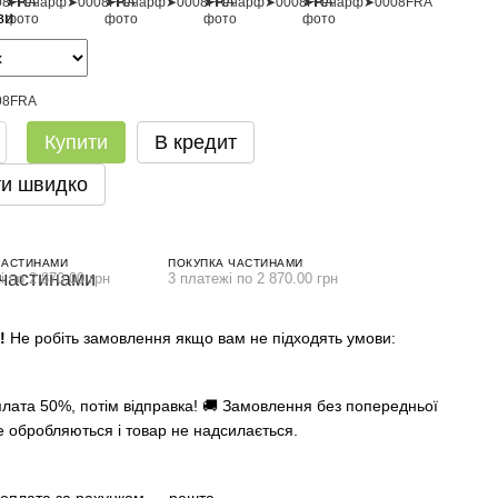
ви
Купити
В кредит
и швидко
ЧАСТИНАМИ
ПОКУПКА ЧАСТИНАМИ
і по 2 870.00 грн
3 платежі по 2 870.00 грн
А!
Не робіть замовлення якщо вам не підходять умови:
лата 50%, потім відправка! 🚚 Замовлення без попередньої
е обробляються і товар не надсилається.
оплата за рахунком — решта