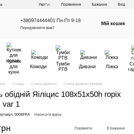
Порівняння
Укр
Рус
Бажання
Вхід
ти
+380974444401 Пн-Пт 9-18
Мій кошик
Передзвонити вам?
Кутник
Тумби
С
для
Комоди
Дивани
Ліжка
РТВ
га
кухні
алог
Стілець
Стільці дерев'яні
Стільці дерев'яні Ренарф
ь обідній Яіліцис 108х51х50h горіх
 var 1
Артикул: 0008FRA
Написати відгук
грн
Порівняти
В бажання